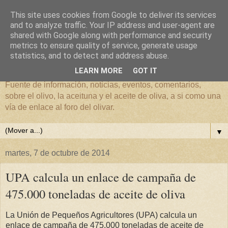
This site uses cookies from Google to deliver its services
and to analyze traffic. Your IP address and user-agent are
shared with Google along with performance and security
metrics to ensure quality of service, generate usage
El mundo del Olivar
statistics, and to detect and address abuse.
LEARN MORE
GOT IT
Fuente de información, noticias, eventos, comentarios,
sobre el olivo, la aceituna y el aceite de oliva, a si como una
vía de enlace al foro del olivar.
▼
martes, 7 de octubre de 2014
UPA calcula un enlace de campaña de
475.000 toneladas de aceite de oliva
La Unión de Pequeños Agricultores (UPA) calcula un
enlace de campaña de 475.000 toneladas de aceite de