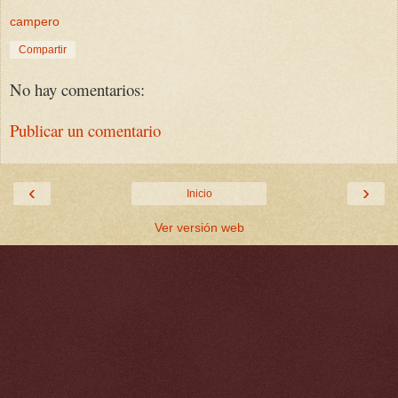
campero
Compartir
No hay comentarios:
Publicar un comentario
‹
›
Inicio
Ver versión web