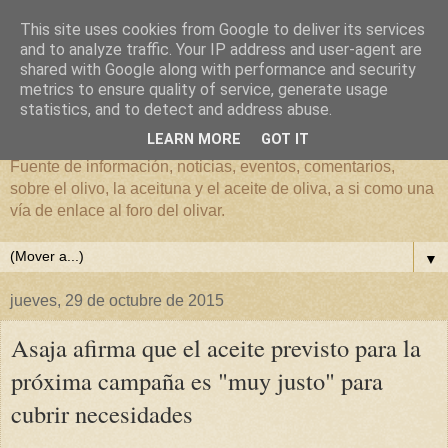
This site uses cookies from Google to deliver its services
and to analyze traffic. Your IP address and user-agent are
shared with Google along with performance and security
metrics to ensure quality of service, generate usage
El mundo del Olivar
statistics, and to detect and address abuse.
LEARN MORE
GOT IT
Fuente de información, noticias, eventos, comentarios,
sobre el olivo, la aceituna y el aceite de oliva, a si como una
vía de enlace al foro del olivar.
▼
jueves, 29 de octubre de 2015
Asaja afirma que el aceite previsto para la
próxima campaña es "muy justo" para
cubrir necesidades