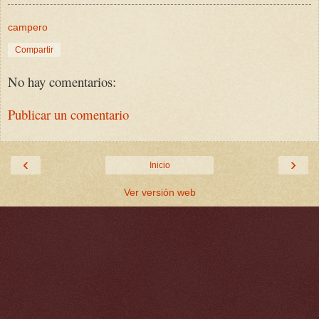
campero
Compartir
No hay comentarios:
Publicar un comentario
‹
›
Inicio
Ver versión web