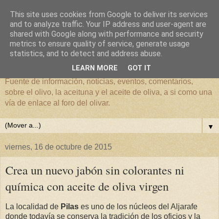
This site uses cookies from Google to deliver its services
and to analyze traffic. Your IP address and user-agent are
shared with Google along with performance and security
metrics to ensure quality of service, generate usage
El mundo del Olivar
statistics, and to detect and address abuse.
LEARN MORE
GOT IT
Fuente de información, noticias, eventos, comentarios,
sobre el olivo, la aceituna y el aceite de oliva, a si como una
vía de enlace al foro del olivar.
▼
viernes, 16 de octubre de 2015
Crea un nuevo jabón sin colorantes ni
química con aceite de oliva virgen
La localidad de
Pilas
es uno de los núcleos del Aljarafe
donde todavía se conserva la tradición de los oficios y la