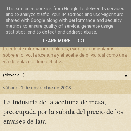
This site uses cookies from Google to deliver its services
and to analyze traffic. Your IP address and user-agent are
shared with Google along with performance and security
metrics to ensure quality of service, generate usage
El mundo del Olivar
statistics, and to detect and address abuse.
LEARN MORE
GOT IT
Fuente de información, noticias, eventos, comentarios,
sobre el olivo, la aceituna y el aceite de oliva, a si como una
vía de enlace al foro del olivar.
▼
sábado, 1 de noviembre de 2008
La industria de la aceituna de mesa,
preocupada por la subida del precio de los
envases de lata