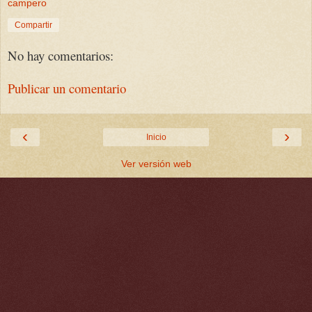
campero
Compartir
No hay comentarios:
Publicar un comentario
‹
›
Inicio
Ver versión web