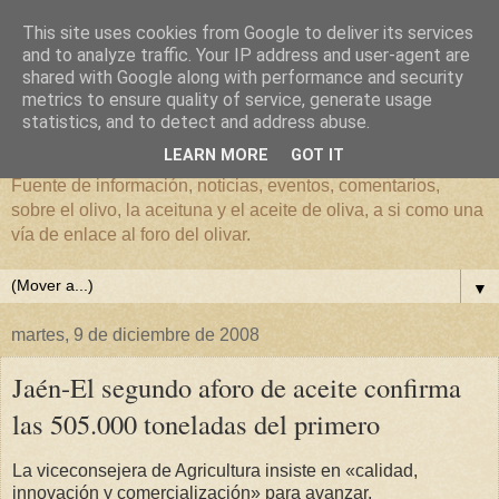
This site uses cookies from Google to deliver its services
and to analyze traffic. Your IP address and user-agent are
shared with Google along with performance and security
metrics to ensure quality of service, generate usage
El mundo del Olivar
statistics, and to detect and address abuse.
LEARN MORE
GOT IT
Fuente de información, noticias, eventos, comentarios,
sobre el olivo, la aceituna y el aceite de oliva, a si como una
vía de enlace al foro del olivar.
▼
martes, 9 de diciembre de 2008
Jaén-El segundo aforo de aceite confirma
las 505.000 toneladas del primero
La viceconsejera de Agricultura insiste en «calidad,
innovación y comercialización» para avanzar.