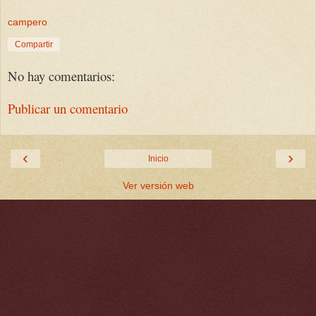
campero
Compartir
No hay comentarios:
Publicar un comentario
‹
›
Inicio
Ver versión web