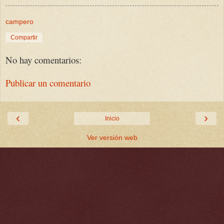
campero
Compartir
No hay comentarios:
Publicar un comentario
‹
›
Inicio
Ver versión web