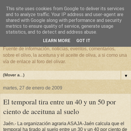
This site uses cookies from Google to deliver its services
and to analyze traffic. Your IP address and user-agent are
shared with Google along with performance and security
metrics to ensure quality of service, generate usage
El mundo del Olivar
statistics, and to detect and address abuse.
LEARN MORE
GOT IT
Fuente de información, noticias, eventos, comentarios,
sobre el olivo, la aceituna y el aceite de oliva, a si como una
vía de enlace al foro del olivar.
▼
martes, 27 de enero de 2009
El temporal tira entre un 40 y un 50 por
ciento de aceituna al suelo
Jaén.- La organización agraria ASAJA-Jaén calcula que el
temporal ha tirado al suelo entre un 30 y un 40 por ciento de