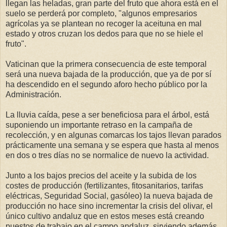
llegan las heladas, gran parte del fruto que ahora está en el
suelo se perderá por completo, "algunos empresarios
agrícolas ya se plantean no recoger la aceituna en mal
estado y otros cruzan los dedos para que no se hiele el
fruto".
Vaticinan que la primera consecuencia de este temporal
será una nueva bajada de la producción, que ya de por sí
ha descendido en el segundo aforo hecho público por la
Administración.
La lluvia caída, pese a ser beneficiosa para el árbol, está
suponiendo un importante retraso en la campaña de
recolección, y en algunas comarcas los tajos llevan parados
prácticamente una semana y se espera que hasta al menos
en dos o tres días no se normalice de nuevo la actividad.
Junto a los bajos precios del aceite y la subida de los
costes de producción (fertilizantes, fitosanitarios, tarifas
eléctricas, Seguridad Social, gasóleo) la nueva bajada de
producción no hace sino incrementar la crisis del olivar, el
único cultivo andaluz que en estos meses está creando
puestos de trabajo en el campo andaluz, sirviendo además