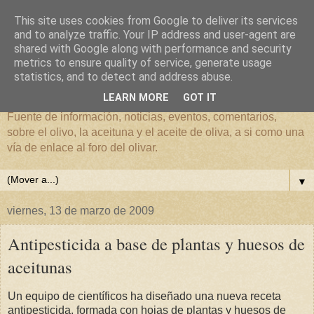
This site uses cookies from Google to deliver its services
and to analyze traffic. Your IP address and user-agent are
shared with Google along with performance and security
metrics to ensure quality of service, generate usage
El mundo del Olivar
statistics, and to detect and address abuse.
LEARN MORE
GOT IT
Fuente de información, noticias, eventos, comentarios,
sobre el olivo, la aceituna y el aceite de oliva, a si como una
vía de enlace al foro del olivar.
▼
viernes, 13 de marzo de 2009
Antipesticida a base de plantas y huesos de
aceitunas
Un equipo de científicos ha diseñado una nueva receta
antipesticida, formada con hojas de plantas y huesos de