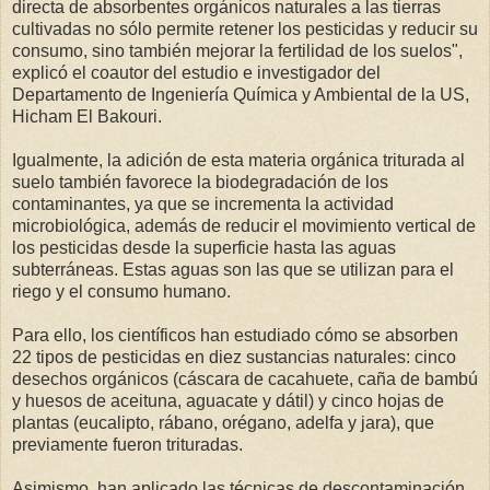
directa de absorbentes orgánicos naturales a las tierras
cultivadas no sólo permite retener los pesticidas y reducir su
consumo, sino también mejorar la fertilidad de los suelos",
explicó el coautor del estudio e investigador del
Departamento de Ingeniería Química y Ambiental de la US,
Hicham El Bakouri.
Igualmente, la adición de esta materia orgánica triturada al
suelo también favorece la biodegradación de los
contaminantes, ya que se incrementa la actividad
microbiológica, además de reducir el movimiento vertical de
los pesticidas desde la superficie hasta las aguas
subterráneas. Estas aguas son las que se utilizan para el
riego y el consumo humano.
Para ello, los científicos han estudiado cómo se absorben
22 tipos de pesticidas en diez sustancias naturales: cinco
desechos orgánicos (cáscara de cacahuete, caña de bambú
y huesos de aceituna, aguacate y dátil) y cinco hojas de
plantas (eucalipto, rábano, orégano, adelfa y jara), que
previamente fueron trituradas.
Asimismo, han aplicado las técnicas de descontaminación