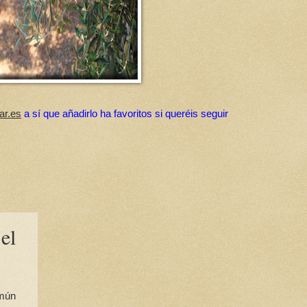
ar.es
a sí que añadirlo ha favoritos si queréis seguir
el
omún