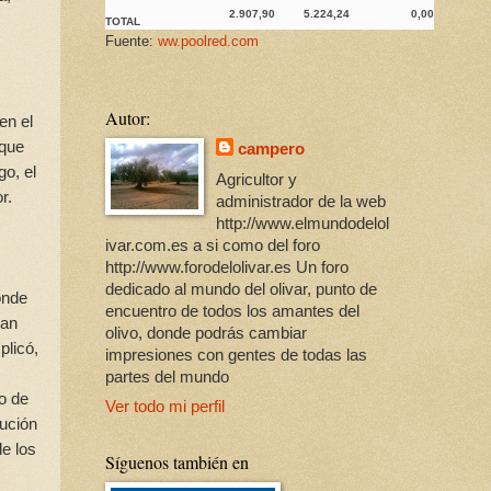
2.907,90
5.224,24
0,00
TOTAL
Fuente:
ww.poolred.com
Autor:
en el
 que
campero
o, el
Agricultor y
r.
administrador de la web
http://www.elmundodelol
ivar.com.es a si como del foro
http://www.forodelolivar.es Un foro
dedicado al mundo del olivar, punto de
onde
encuentro de todos los amantes del
ran
olivo, donde podrás cambiar
plicó,
impresiones con gentes de todas las
partes del mundo
o de
Ver todo mi perfil
lución
e los
Síguenos también en