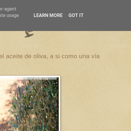
er-agent
rate usage
LEARN MORE
GOT IT
el aceite de oliva, a si como una vía