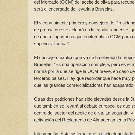
del Mercado (OCM) del aceite de oliva para recupera
será el encargado de llevarla a Bruselas.
El vicepresidente primero y consejero de Presidenci
de prensa que se celebró en la capital jiennense,
de control oportunos que contempla la OCM para gar
superior al actual”.
El consejero explicó que ya se ha elevado la propues
Bruselas. “Es una operación compleja, pero es el m
norma por la que se rige la OCM prevé, en caso de c
terceros países. Hay que recordar que hace muy po
que las grandes comercializadoras han acaparado 
Otras dos peticiones han sido elevadas desde la Jun
que también se llevará al debate europeo, es que 
dentro del sector del aceite de oliva. La segunda, y
activación del Reglamento de Almacenamiento Priva
Intervención. Este sistema, que ha sido denostado 