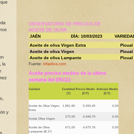
 que
eda
OBSERVATORIO DE PRECIOS DE
smos
ACEITE DE OLIVA
JAÉN
DÍA: 10/03/2023
VARIEDA
Aceite de oliva Virgen Extra
Picual
Aceite de oliva Virgen
Picual
en
Aceite de oliva Lampante
Picual
 la
Fuente:
infaoliva.com
e
Aceite precios medios de la ultima
únez
semana del (05/11)
Calidad
Cantidad
Precio Medio
Anticipo Medio
[T]
[€/T]
[€/T]
s,
Aceite de Oliva Virgen
1.961,90
5.450,45
0,00
Extra
ión y
275,00
4.948,70
0,00
Aceite Oliva Virgen
Aceite de Oliva
671,00
4.675,76
0,00
Lampante (B.1º)
a,