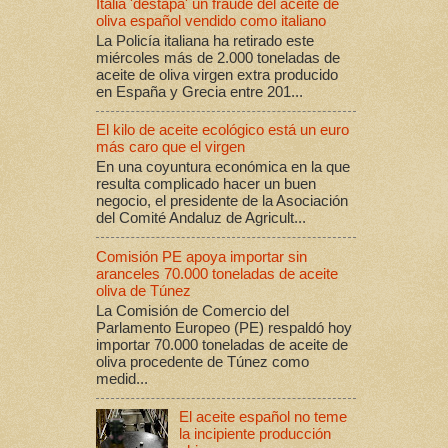
Italia 'destapa' un fraude del aceite de
oliva español vendido como italiano
La Policía italiana ha retirado este
miércoles más de 2.000 toneladas de
aceite de oliva virgen extra producido
en España y Grecia entre 201...
El kilo de aceite ecológico está un euro
más caro que el virgen
En una coyuntura económica en la que
resulta complicado hacer un buen
negocio, el presidente de la Asociación
del Comité Andaluz de Agricult...
Comisión PE apoya importar sin
aranceles 70.000 toneladas de aceite
oliva de Túnez
La Comisión de Comercio del
Parlamento Europeo (PE) respaldó hoy
importar 70.000 toneladas de aceite de
oliva procedente de Túnez como
medid...
El aceite español no teme
la incipiente producción