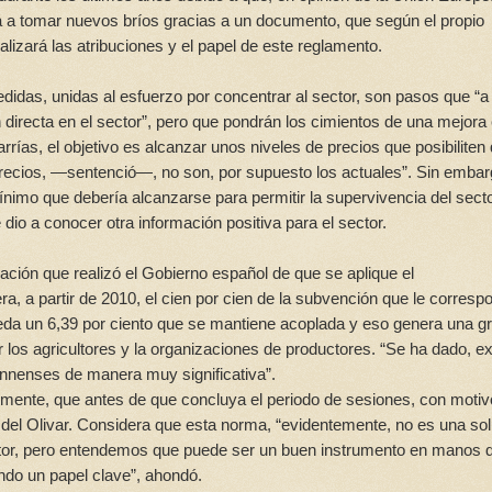
erá a tomar nuevos bríos gracias a un documento, que según el propio
lizará las atribuciones y el papel de este reglamento.
didas, unidas al esfuerzo por concentrar al sector, son pasos que “a
n directa en el sector”, pero que pondrán los cimientos de una mejora 
rías, el objetivo es alcanzar unos niveles de precios que posibiliten
precios, —sentenció—, no son, por supuesto los actuales”. Sin embarg
nimo que debería alcanzarse para permitir la supervivencia del secto
io a conocer otra información positiva para el sector.
cación que realizó el Gobierno español de que se aplique el
a, a partir de 2010, el cien por cien de la subvención que le corresp
ueda un 6,39 por ciento que se mantiene acoplada y eso genera una g
 los agricultores y la organizaciones de productores. “Se ha dado, ex
iennenses de manera muy significativa”.
ualmente, que antes de que concluya el periodo de sesiones, con motiv
 del Olivar. Considera que esta norma, “evidentemente, no es una so
ector, pero entendemos que puede ser un buen instrumento en manos d
ando un papel clave”, ahondó.