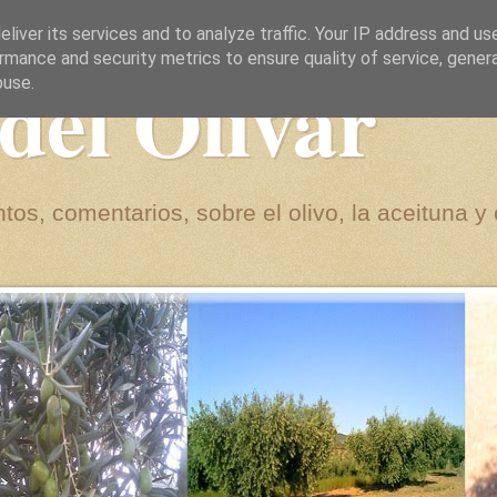
liver its services and to analyze traffic. Your IP address and us
rmance and security metrics to ensure quality of service, gene
del Olivar
buse.
tos, comentarios, sobre el olivo, la aceituna y 