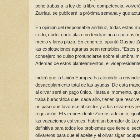
pone trabas a la ley de la libre competencia, volv
Zarrías, se publicará la próxima semana y que actua
En opinión del responsable andaluz, todas estas me
corto, corto, corto plazo no tendrán una repercusió
medio y largo plazo. En concreto, apuntó Gaspar Zar
las explotaciones agrarias sean rentables. “Estos 
consejero no quiso pronunciarse sobre el umbral mí
Además de estos planteamientos, el vicepresidente d
Indicó que la Unión Europea ha atendido la reivindi
desacoplamiento total de las ayudas. De esta maner
al olivar será en pago único. Hasta el momento, q
traba burocrática que, cada año, tienen que resolver
un paso que favorece al sector y a los olivareros j
regulación. El vicepresidente Zarrías adelantó, ig
las vacaciones estivales, habrá un borrador de Ley
definitiva para todos los problemas que tiene el s
olivareros para que el aceite y el olivar sigan ocup