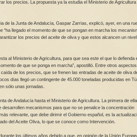
r los precios. La propuesta ya la estudia el Ministerio de Agricultura
a de la Junta de Andalucía, Gaspar Zarrías, explicó, ayer, en una ru
 que “ha llegado el momento de que se pongan en marcha los mecani
antizar los precios del aceite de oliva y que estos alcancen un nivel
ta al Ministerio de Agricultura, para que sea este el que lo defienda 
omento de que se ponga en marcha”, apostilló. Entre otros aspectos,
aída de los precios, que se frenen las entradas de aceite de oliva d
cos días llegó un contingente de 45.000 toneladas producidas en T
en sólo unas jornadas.
ta de Andalucía hasta el Ministerio de Agricultura. La primera de ella
se desarrollen mecanismos para que no se penalice la concentración
 más relevante, que debe dirimir el Gobierno español, es la actualizac
do del Aceite Oliva, lo que se conoce como Intervención.
durante los últimos años debido a que, en opinión de la Unión Europe