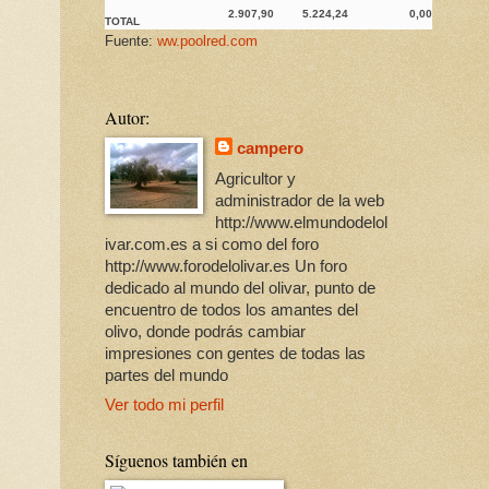
2.907,90
5.224,24
0,00
TOTAL
Fuente:
ww.poolred.com
Autor:
campero
Agricultor y
administrador de la web
http://www.elmundodelol
ivar.com.es a si como del foro
http://www.forodelolivar.es Un foro
dedicado al mundo del olivar, punto de
encuentro de todos los amantes del
olivo, donde podrás cambiar
impresiones con gentes de todas las
partes del mundo
Ver todo mi perfil
Síguenos también en