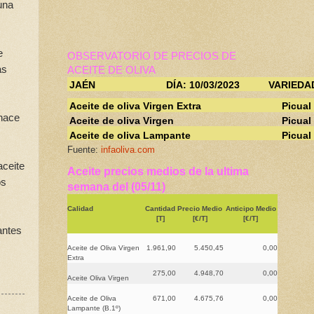
una
e
OBSERVATORIO DE PRECIOS DE
as
ACEITE DE OLIVA
JAÉN
DÍA: 10/03/2023
VARIEDA
Aceite de oliva Virgen Extra
Picual
 hace
Aceite de oliva Virgen
Picual
Aceite de oliva Lampante
Picual
Fuente:
infaoliva.com
aceite
Aceite precios medios de la ultima
os
semana del (05/11)
Calidad
Cantidad
Precio Medio
Anticipo Medio
[T]
[€/T]
[€/T]
antes
Aceite de Oliva Virgen
1.961,90
5.450,45
0,00
Extra
275,00
4.948,70
0,00
Aceite Oliva Virgen
Aceite de Oliva
671,00
4.675,76
0,00
Lampante (B.1º)