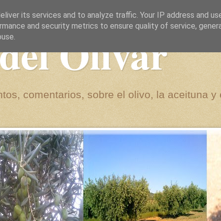
liver its services and to analyze traffic. Your IP address and us
rmance and security metrics to ensure quality of service, gene
del Olivar
buse.
tos, comentarios, sobre el olivo, la aceituna y 