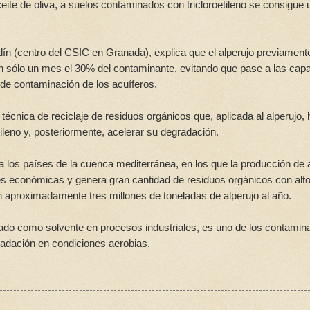
ceite de oliva, a suelos contaminados con tricloroetileno se consigue 
dín (centro del CSIC en Granada), explica que el alperujo previament
en sólo un mes el 30% del contaminante, evitando que pase a las cap
 de contaminación de los acuíferos.
écnica de reciclaje de residuos orgánicos que, aplicada al alperujo,
tileno y, posteriormente, acelerar su degradación.
a los países de la cuenca mediterránea, en los que la producción de 
ades económicas y genera gran cantidad de residuos orgánicos con alt
n aproximadamente tres millones de toneladas de alperujo al año.
lizado como solvente en procesos industriales, es uno de los contamin
radación en condiciones aerobias.