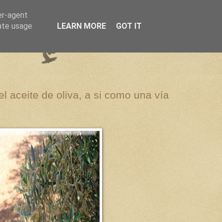
er-agent
rate usage
LEARN MORE
GOT IT
el aceite de oliva, a si como una vía