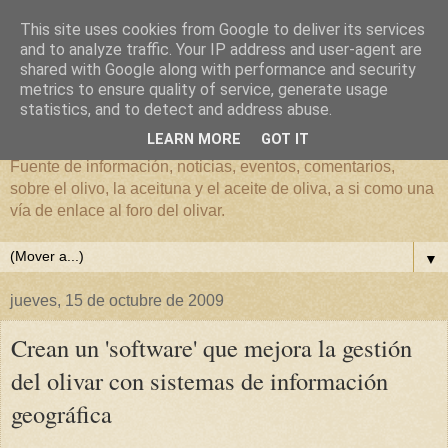
This site uses cookies from Google to deliver its services
and to analyze traffic. Your IP address and user-agent are
shared with Google along with performance and security
metrics to ensure quality of service, generate usage
El mundo del Olivar
statistics, and to detect and address abuse.
LEARN MORE
GOT IT
Fuente de información, noticias, eventos, comentarios,
sobre el olivo, la aceituna y el aceite de oliva, a si como una
vía de enlace al foro del olivar.
▼
jueves, 15 de octubre de 2009
Crean un 'software' que mejora la gestión
del olivar con sistemas de información
geográfica