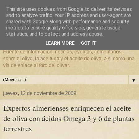
This site uses cookies from Google to deliver its services
and to analyze traffic. Your IP address and user-agent are
shared with Google along with performance and security
metrics to ensure quality of service, generate usage
El mundo del Olivar
statistics, and to detect and address abuse.
LEARN MORE
GOT IT
Fuente de información, noticias, eventos, comentarios,
sobre el olivo, la aceituna y el aceite de oliva, a si como una
vía de enlace al foro del olivar.
▼
jueves, 12 de noviembre de 2009
Expertos almerienses enriquecen el aceite
de oliva con ácidos Omega 3 y 6 de plantas
terrestres