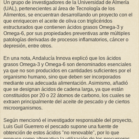
Un grupo de investigadores de la Universidad de Almería
(UAL), pertenecientes al área de Tecnología de los
Alimentos, se encuentran desarrollando un proyecto con el
que enriquecen el aceite de oliva con triglicéridos
estructurados que contienen ácidos grasos Omega-3 y
Omega-6, por sus propiedades preventivas ante múltiples
patologías derivadas de procesos inflamatorios, cáncer o
depresión, entre otros.
En una nota, Andalucía Innova explicó que los ácidos
grasos Omega-3 y Omega-6 son denominados esenciales
ya que no son producidos en cantidades suficientes por el
organismo humano, sino que deben ser incorporados
mediante una adecuada alimentación. Asimismo, añadió
que se designan ácidos de cadena larga, ya que están
constituidos por 20 o 22 átomos de carbono, los cuales se
extraen principalmente del aceite de pescado y de ciertos
microorganismos.
Según mencionó el investigador responsable del proyecto,
Luis Guil Guerrero el pescado supone una fuente de
obtención de estos ácidos "no renovable", por lo que
propuso como alternativa la utilización de los precursores