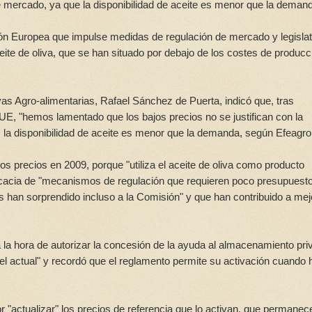
 de mercado, ya que la disponibilidad de aceite es menor que la deman
ión Europea que impulse medidas de regulación de mercado y legislat
eite de oliva, que se han situado por debajo de los costes de producc
ivas Agro-alimentarias, Rafael Sánchez de Puerta, indicó que, tras
a UE, "hemos lamentado que los bajos precios no se justifican con la
 la disponibilidad de aceite es menor que la demanda, según Efeagro
ajos precios en 2009, porque "utiliza el aceite de oliva como producto
ficacia de "mecanismos de regulación que requieren poco presupuest
 han sorprendido incluso a la Comisión" y que han contribuido a mej
la hora de autorizar la concesión de la ayuda al almacenamiento pri
l actual" y recordó que el reglamento permite su activación cuando 
 "actualizar" los precios de referencia que lo activan, que permanec