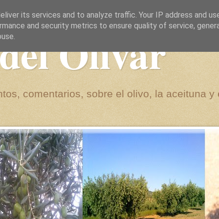
liver its services and to analyze traffic. Your IP address and us
rmance and security metrics to ensure quality of service, gene
del Olivar
buse.
tos, comentarios, sobre el olivo, la aceituna y 