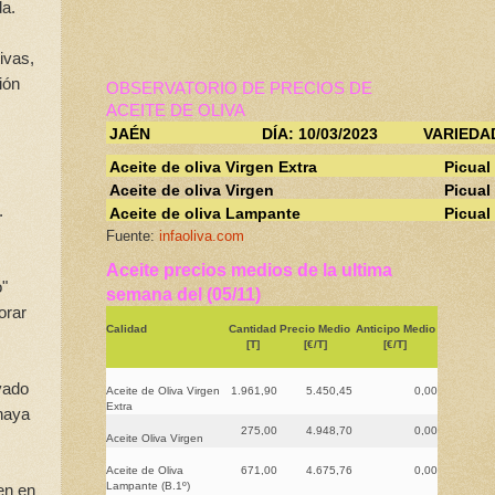
da.
ivas,
ión
OBSERVATORIO DE PRECIOS DE
ACEITE DE OLIVA
JAÉN
DÍA: 10/03/2023
VARIEDA
Aceite de oliva Virgen Extra
Picual
Aceite de oliva Virgen
Picual
.
Aceite de oliva Lampante
Picual
Fuente:
infaoliva.com
Aceite precios medios de la ultima
o"
semana del (05/11)
orar
Calidad
Cantidad
Precio Medio
Anticipo Medio
[T]
[€/T]
[€/T]
vado
Aceite de Oliva Virgen
1.961,90
5.450,45
0,00
Extra
haya
275,00
4.948,70
0,00
Aceite Oliva Virgen
Aceite de Oliva
671,00
4.675,76
0,00
Lampante (B.1º)
en en