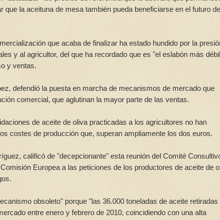
r que la aceituna de mesa también pueda beneficiarse en el futuro d
rcialización que acaba de finalizar ha estado hundido por la presi
ales y al agricultor, del que ha recordado que es "el eslabón más débi
o y ventas.
ópez, defendió la puesta en marcha de mecanismos de mercado que
ibución comercial, que aglutinan la mayor parte de las ventas.
idaciones de aceite de oliva practicadas a los agricultores no han
a los costes de producción que, superan ampliamente los dos euros.
íguez, calificó de "decepcionante" esta reunión del Comité Consultiv
 Comisión Europea a las peticiones de los productores de aceite de o
gos.
ecanismo obsoleto" porque "las 36.000 toneladas de aceite retiradas 
ercado entre enero y febrero de 2010, coincidiendo con una alta