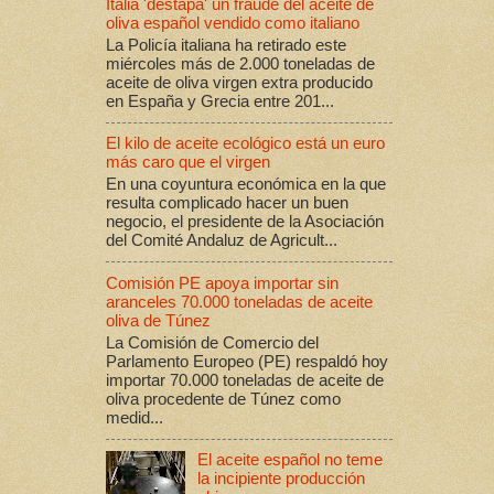
Italia 'destapa' un fraude del aceite de
oliva español vendido como italiano
La Policía italiana ha retirado este
miércoles más de 2.000 toneladas de
aceite de oliva virgen extra producido
en España y Grecia entre 201...
El kilo de aceite ecológico está un euro
más caro que el virgen
En una coyuntura económica en la que
resulta complicado hacer un buen
negocio, el presidente de la Asociación
del Comité Andaluz de Agricult...
Comisión PE apoya importar sin
aranceles 70.000 toneladas de aceite
oliva de Túnez
La Comisión de Comercio del
Parlamento Europeo (PE) respaldó hoy
importar 70.000 toneladas de aceite de
oliva procedente de Túnez como
medid...
El aceite español no teme
la incipiente producción