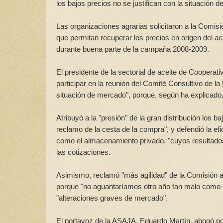
los bajos precios no se justifican con la situación
Las organizaciones agrarias solicitaron a la Comis
que permitan recuperar los precios en origen del ac
durante buena parte de la campaña 2008-2009.
El presidente de la sectorial de aceite de Cooperat
participar en la reunión del Comité Consultivo de l
situación de mercado", porque, según ha explicado,
Atribuyó a la "presión" de la gran distribución los b
reclamo de la cesta de la compra", y defendió la e
como el almacenamiento privado, "cuyos resultados
las cotizaciones.
Asimismo, reclamó "más agilidad" de la Comisión a 
porque "no aguantaríamos otro año tan malo como e
"alteraciones graves de mercado".
El portavoz de la ASAJA, Eduardo Martín, abogó por