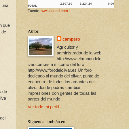
2.907,90
5.224,24
0,00
e una
TOTAL
Fuente:
ww.poolred.com
ón que
Autor:
l de
campero
Agricultor y
administrador de la web
http://www.elmundodelol
ivar.com.es a si como del foro
http://www.forodelolivar.es Un foro
dedicado al mundo del olivar, punto de
encuentro de todos los amantes del
olivo, donde podrás cambiar
o de
impresiones con gentes de todas las
liva
partes del mundo
Ver todo mi perfil
del
Síguenos también en