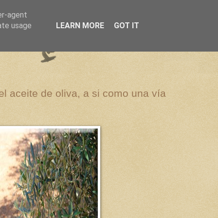
er-agent
rate usage
LEARN MORE
GOT IT
el aceite de oliva, a si como una vía