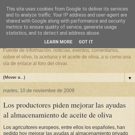
This site uses cookies from Google to deliver its services
and to analyze traffic. Your IP address and user-agent are
shared with Google along with performance and security
metrics to ensure quality of service, generate usage
El mundo del Olivar
statistics, and to detect and address abuse.
LEARN MORE
GOT IT
Fuente de información, noticias, eventos, comentarios,
sobre el olivo, la aceituna y el aceite de oliva, a si como una
vía de enlace al foro del olivar.
▼
martes, 10 de noviembre de 2009
Los productores piden mejorar las ayudas
al almacenamiento de aceite de oliva
Los agricultores europeos, entre ellos los españoles, han
pedido hoy mejorar las ayudas al almacenamiento privado