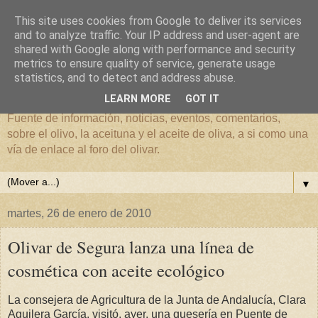
This site uses cookies from Google to deliver its services
and to analyze traffic. Your IP address and user-agent are
shared with Google along with performance and security
metrics to ensure quality of service, generate usage
El mundo del Olivar
statistics, and to detect and address abuse.
LEARN MORE
GOT IT
Fuente de información, noticias, eventos, comentarios,
sobre el olivo, la aceituna y el aceite de oliva, a si como una
vía de enlace al foro del olivar.
▼
martes, 26 de enero de 2010
Olivar de Segura lanza una línea de
cosmética con aceite ecológico
La consejera de Agricultura de la Junta de Andalucía, Clara
Aguilera García, visitó, ayer, una quesería en Puente de