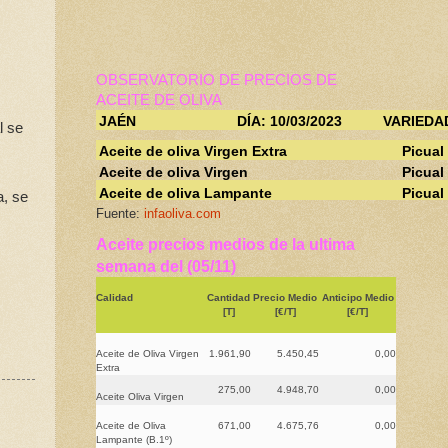
OBSERVATORIO DE PRECIOS DE
ACEITE DE OLIVA
JAÉN
DÍA: 10/03/2023
VARIEDA
l se
Aceite de oliva Virgen Extra
Picual
Aceite de oliva Virgen
Picual
Aceite de oliva Lampante
Picual
a, se
Fuente:
infaoliva.com
Aceite precios medios de la ultima
semana del (05/11)
Calidad
Cantidad
Precio Medio
Anticipo Medio
[T]
[€/T]
[€/T]
Aceite de Oliva Virgen
1.961,90
5.450,45
0,00
Extra
275,00
4.948,70
0,00
Aceite Oliva Virgen
Aceite de Oliva
671,00
4.675,76
0,00
Lampante (B.1º)