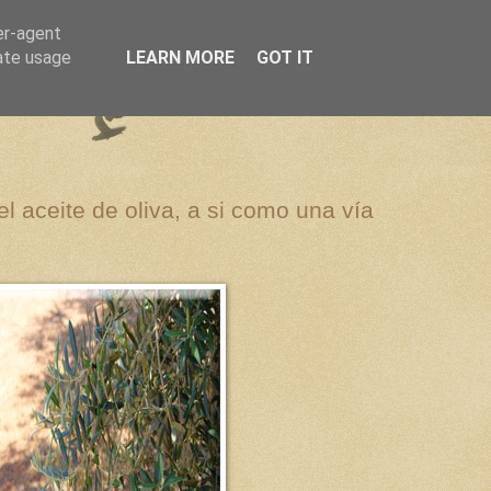
er-agent
rate usage
LEARN MORE
GOT IT
el aceite de oliva, a si como una vía