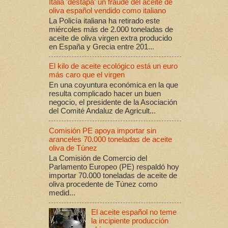
Italia 'destapa' un fraude del aceite de
oliva español vendido como italiano
La Policía italiana ha retirado este
miércoles más de 2.000 toneladas de
aceite de oliva virgen extra producido
en España y Grecia entre 201...
El kilo de aceite ecológico está un euro
más caro que el virgen
En una coyuntura económica en la que
resulta complicado hacer un buen
negocio, el presidente de la Asociación
del Comité Andaluz de Agricult...
Comisión PE apoya importar sin
aranceles 70.000 toneladas de aceite
oliva de Túnez
La Comisión de Comercio del
Parlamento Europeo (PE) respaldó hoy
importar 70.000 toneladas de aceite de
oliva procedente de Túnez como
medid...
El aceite español no teme
la incipiente producción