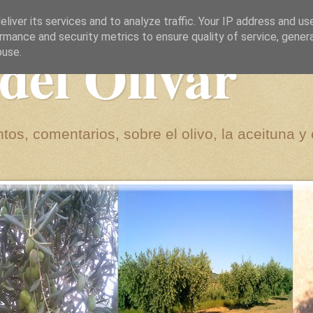
liver its services and to analyze traffic. Your IP address and us
rmance and security metrics to ensure quality of service, gene
del Olivar
buse.
tos, comentarios, sobre el olivo, la aceituna y 