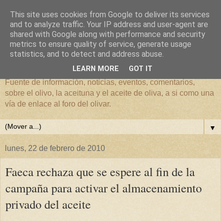
This site uses cookies from Google to deliver its services
and to analyze traffic. Your IP address and user-agent are
shared with Google along with performance and security
metrics to ensure quality of service, generate usage
El mundo del Olivar
statistics, and to detect and address abuse.
LEARN MORE
GOT IT
Fuente de información, noticias, eventos, comentarios,
sobre el olivo, la aceituna y el aceite de oliva, a si como una
vía de enlace al foro del olivar.
▼
lunes, 22 de febrero de 2010
Faeca rechaza que se espere al fin de la
campaña para activar el almacenamiento
privado del aceite