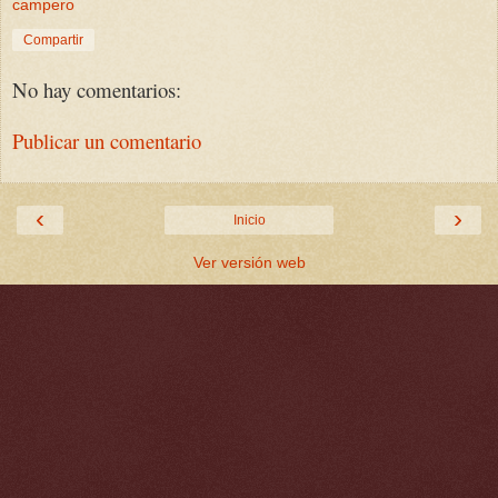
campero
Compartir
No hay comentarios:
Publicar un comentario
‹
›
Inicio
Ver versión web