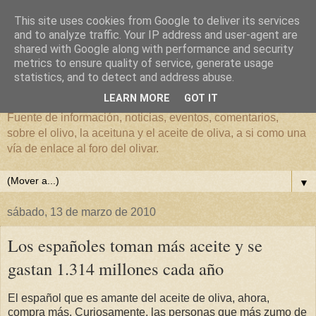
This site uses cookies from Google to deliver its services
and to analyze traffic. Your IP address and user-agent are
shared with Google along with performance and security
metrics to ensure quality of service, generate usage
El mundo del Olivar
statistics, and to detect and address abuse.
LEARN MORE
GOT IT
Fuente de información, noticias, eventos, comentarios,
sobre el olivo, la aceituna y el aceite de oliva, a si como una
vía de enlace al foro del olivar.
▼
sábado, 13 de marzo de 2010
Los españoles toman más aceite y se
gastan 1.314 millones cada año
El español que es amante del aceite de oliva, ahora,
compra más. Curiosamente, las personas que más zumo de