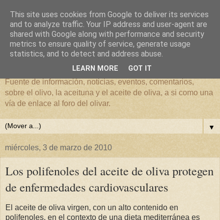
This site uses cookies from Google to deliver its services
and to analyze traffic. Your IP address and user-agent are
shared with Google along with performance and security
metrics to ensure quality of service, generate usage
El mundo del Olivar
statistics, and to detect and address abuse.
LEARN MORE
GOT IT
Fuente de información, noticias, eventos, comentarios,
sobre el olivo, la aceituna y el aceite de oliva, a si como una
vía de enlace al foro del olivar.
▼
miércoles, 3 de marzo de 2010
Los polifenoles del aceite de oliva protegen
de enfermedades cardiovasculares
El aceite de oliva virgen, con un alto contenido en
polifenoles, en el contexto de una dieta mediterránea es