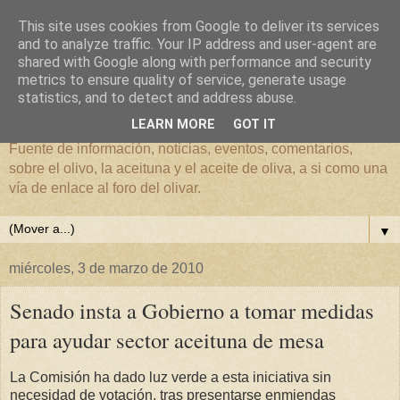
This site uses cookies from Google to deliver its services
and to analyze traffic. Your IP address and user-agent are
shared with Google along with performance and security
metrics to ensure quality of service, generate usage
El mundo del Olivar
statistics, and to detect and address abuse.
LEARN MORE
GOT IT
Fuente de información, noticias, eventos, comentarios,
sobre el olivo, la aceituna y el aceite de oliva, a si como una
vía de enlace al foro del olivar.
▼
miércoles, 3 de marzo de 2010
Senado insta a Gobierno a tomar medidas
para ayudar sector aceituna de mesa
La Comisión ha dado luz verde a esta iniciativa sin
necesidad de votación, tras presentarse enmiendas