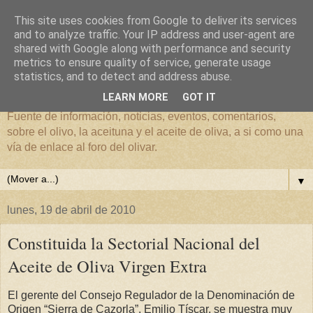
This site uses cookies from Google to deliver its services
and to analyze traffic. Your IP address and user-agent are
shared with Google along with performance and security
metrics to ensure quality of service, generate usage
El mundo del Olivar
statistics, and to detect and address abuse.
LEARN MORE
GOT IT
Fuente de información, noticias, eventos, comentarios,
sobre el olivo, la aceituna y el aceite de oliva, a si como una
vía de enlace al foro del olivar.
▼
lunes, 19 de abril de 2010
Constituida la Sectorial Nacional del
Aceite de Oliva Virgen Extra
El gerente del Consejo Regulador de la Denominación de
Origen “Sierra de Cazorla”, Emilio Tíscar, se muestra muy