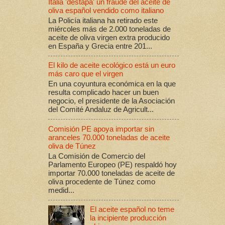
Italia 'destapa' un fraude del aceite de
oliva español vendido como italiano
La Policía italiana ha retirado este
miércoles más de 2.000 toneladas de
aceite de oliva virgen extra producido
en España y Grecia entre 201...
El kilo de aceite ecológico está un euro
más caro que el virgen
En una coyuntura económica en la que
resulta complicado hacer un buen
negocio, el presidente de la Asociación
del Comité Andaluz de Agricult...
Comisión PE apoya importar sin
aranceles 70.000 toneladas de aceite
oliva de Túnez
La Comisión de Comercio del
Parlamento Europeo (PE) respaldó hoy
importar 70.000 toneladas de aceite de
oliva procedente de Túnez como
medid...
El aceite español no teme
la incipiente producción