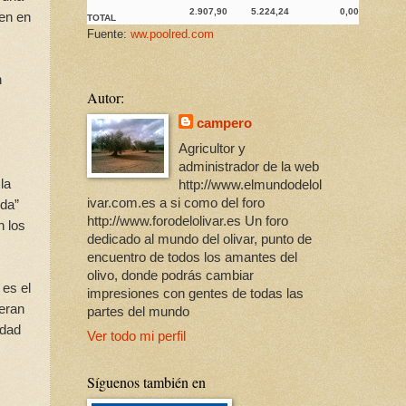
2.907,90
5.224,24
0,00
den en
TOTAL
Fuente:
ww.poolred.com
n
Autor:
campero
Agricultor y
administrador de la web
la
http://www.elmundodelol
ivar.com.es a si como del foro
oda”
http://www.forodelolivar.es Un foro
n los
dedicado al mundo del olivar, punto de
encuentro de todos los amantes del
olivo, donde podrás cambiar
 es el
impresiones con gentes de todas las
eran
partes del mundo
idad
Ver todo mi perfil
Síguenos también en