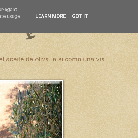
er-agent
rate usage
LEARN MORE
GOT IT
el aceite de oliva, a si como una vía