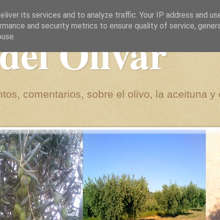
liver its services and to analyze traffic. Your IP address and us
rmance and security metrics to ensure quality of service, gene
del Olivar
buse.
tos, comentarios, sobre el olivo, la aceituna y 