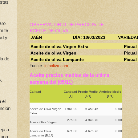
istas
aro
OBSERVATORIO DE PRECIOS DE
mite
ACEITE DE OLIVA
ad y
JAÉN
DÍA: 10/03/2023
VARIEDA
Aceite de oliva Virgen Extra
Picual
Aceite de oliva Virgen
Picual
da de
Aceite de oliva Lampante
Picual
Fuente:
infaoliva.com
Aceite precios medios de la ultima
,
semana del (05/11)
Calidad
Cantidad
Precio Medio
Anticipo Medio
[T]
[€/T]
[€/T]
 el
unción
Aceite de Oliva Virgen
1.961,90
5.450,45
0,00
Extra
275,00
4.948,70
0,00
Aceite Oliva Virgen
eja a
Aceite de Oliva
671,00
4.675,76
0,00
Lampante (B.1º)
 una