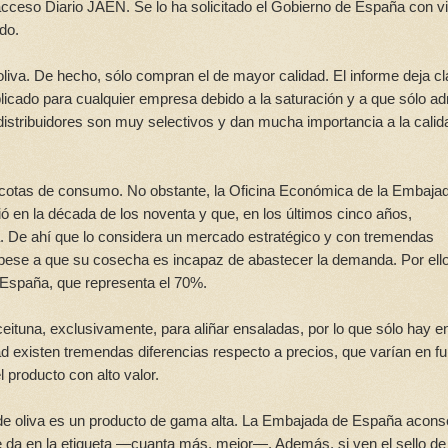
o acceso Diario JAEN. Se lo ha solicitado el Gobierno de España con v
do.
liva. De hecho, sólo compran el de mayor calidad. El informe deja cl
cado para cualquier empresa debido a la saturación y a que sólo ad
istribuidores son muy selectivos y dan mucha importancia a la calid
 cotas de consumo. No obstante, la Oficina Económica de la Embaja
 en la década de los noventa y que, en los últimos cinco años,
 De ahí que lo considera un mercado estratégico y con tremendas
 pese a que su cosecha es incapaz de abastecer la demanda. Por ello
 España, que representa el 70%.
tuna, exclusivamente, para aliñar ensaladas, por lo que sólo hay en
d existen tremendas diferencias respecto a precios, que varían en f
 producto con alto valor.
de oliva es un producto de gama alta. La Embajada de España acons
e da en la etiqueta —cuanta más, mejor—. Además, si ven el sello de