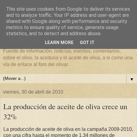
This site uses cookies from Google to deliver its services
and to analyze traffic. Your IP address and user-agent are
shared with Google along with performance and security
metrics to ensure quality of service, generate usage
El mundo del Olivar
statistics, and to detect and address abuse.
LEARN MORE
GOT IT
Fuente de información, noticias, eventos, comentarios,
sobre el olivo, la aceituna y el aceite de oliva, a si como una
vía de enlace al foro del olivar.
▼
viernes, 30 de abril de 2010
La producción de aceite de oliva crece un
32%
La producción de aceite de oliva en la campaña 2009-2010,
con una cifra hasta el momento de 1,34 millones de