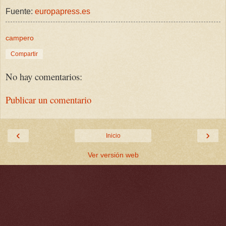
Fuente:
europapress.es
campero
Compartir
No hay comentarios:
Publicar un comentario
‹
›
Inicio
Ver versión web