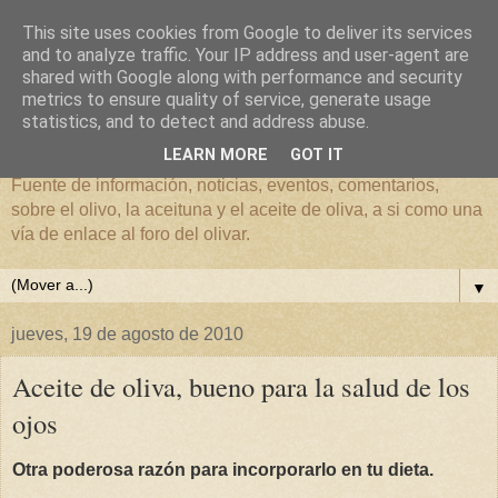
This site uses cookies from Google to deliver its services
and to analyze traffic. Your IP address and user-agent are
shared with Google along with performance and security
metrics to ensure quality of service, generate usage
El mundo del Olivar
statistics, and to detect and address abuse.
LEARN MORE
GOT IT
Fuente de información, noticias, eventos, comentarios,
sobre el olivo, la aceituna y el aceite de oliva, a si como una
vía de enlace al foro del olivar.
▼
jueves, 19 de agosto de 2010
Aceite de oliva, bueno para la salud de los
ojos
Otra poderosa razón para incorporarlo en tu dieta.