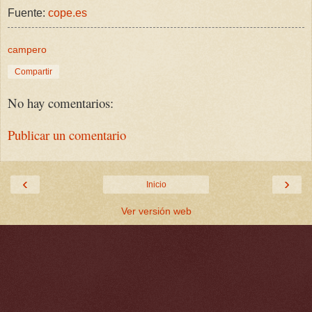
Fuente:
cope.es
campero
Compartir
No hay comentarios:
Publicar un comentario
‹
›
Inicio
Ver versión web