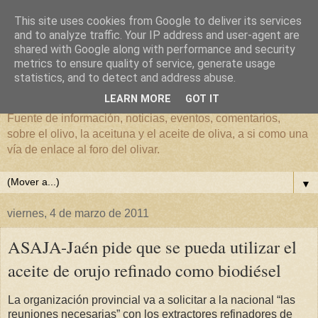
This site uses cookies from Google to deliver its services
and to analyze traffic. Your IP address and user-agent are
shared with Google along with performance and security
metrics to ensure quality of service, generate usage
El mundo del Olivar
statistics, and to detect and address abuse.
LEARN MORE
GOT IT
Fuente de información, noticias, eventos, comentarios,
sobre el olivo, la aceituna y el aceite de oliva, a si como una
vía de enlace al foro del olivar.
▼
viernes, 4 de marzo de 2011
ASAJA-Jaén pide que se pueda utilizar el
aceite de orujo refinado como biodiésel
La organización provincial va a solicitar a la nacional “las
reuniones necesarias” con los extractores refinadores de