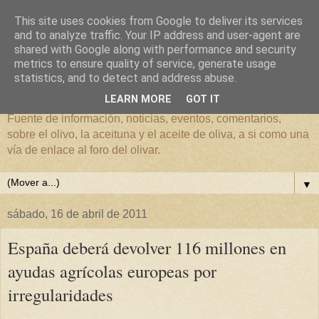
This site uses cookies from Google to deliver its services
and to analyze traffic. Your IP address and user-agent are
shared with Google along with performance and security
metrics to ensure quality of service, generate usage
El mundo del Olivar
statistics, and to detect and address abuse.
LEARN MORE
GOT IT
Fuente de información, noticias, eventos, comentarios,
sobre el olivo, la aceituna y el aceite de oliva, a si como una
vía de enlace al foro del olivar.
▼
sábado, 16 de abril de 2011
España deberá devolver 116 millones en
ayudas agrícolas europeas por
irregularidades