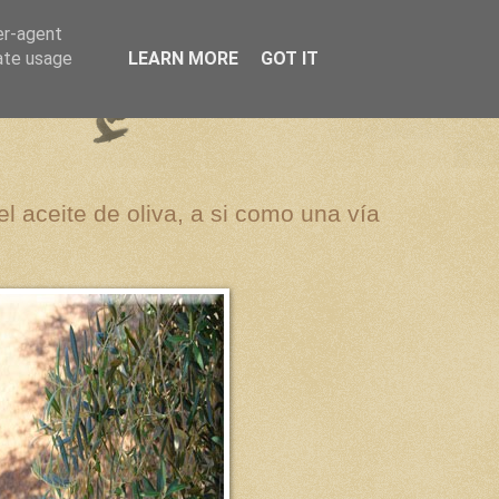
er-agent
rate usage
LEARN MORE
GOT IT
el aceite de oliva, a si como una vía