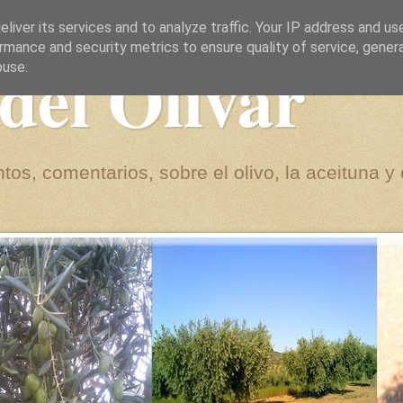
liver its services and to analyze traffic. Your IP address and us
rmance and security metrics to ensure quality of service, gene
del Olivar
buse.
tos, comentarios, sobre el olivo, la aceituna y 