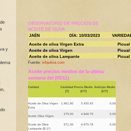
 de
OBSERVATORIO DE PRECIOS DE
a
ACEITE DE OLIVA
JAÉN
DÍA: 10/03/2023
VARIEDA
Aceite de oliva Virgen Extra
Picual
iva y
Aceite de oliva Virgen
Picual
Aceite de oliva Lampante
Picual
oblema
Fuente:
infaoliva.com
Aceite precios medios de la ultima
semana del (05/11)
e
Calidad
Cantidad
Precio Medio
Anticipo Medio
ón,
[T]
[€/T]
[€/T]
Aceite de Oliva Virgen
1.961,90
5.450,45
0,00
Extra
ndo
275,00
4.948,70
0,00
Aceite Oliva Virgen
Aceite de Oliva
671,00
4.675,76
0,00
Lampante (B.1º)