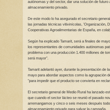
autónomas y del sector, dar una solución de futuro a
almacenamiento privado.
De este modo lo ha asegurado el secretario general
las jornadas técnicas vitivinícolas, 'Organización,
Cooperativas Agroalimentarias de España, en colab
Según ha explicado Tamarit, será a finales de mayo c
los representantes de comunidades autónomas pata a
problema con una producción 1.400 millones de ton
será mayor".
Tamarit adelantó ayer, durante la presentación de l
mayo para abordar aspectos como la agrupación del se
"para impedir que el producto se convierta en recl
El secretario general de Medio Rural ha lanzado es
que cuando el sector lácteo se reunió el pasado no
arremangamos y cinco o seis meses después todo el
almacenamiento privado para salvar la campaña.