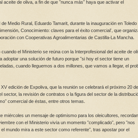
l aceite de oliva, a fin de que "nunca más" haya que activar el
 de Medio Rural, Eduardo Tamarit, durante la inauguración en Toledo
 Dimensión, Conocimiento: claves para el éxito comercial', que organiz
oración con Cooperativas Agroalimentarias de Castilla-La Mancha.
uando el Ministerio se reúna con la Interprofesional del aceite de ol
doptar una solución de futuro porque "si hoy el sector tiene un
eladas, cuando lleguemos a dos millones, que vamos a llegar, el pr
a XV edición de Expoliva, que la reunión se celebrará el próximo 20 d
ctor, la revisión de contratos o la figura del sector de la distribuci
amo" comercial de éstas, entre otros temas.
te miércoles un mensaje de optimismo para los oleicultores, recorda
viembre con el Ministerio vivía un momento "complicado", pero "nos
 mundo mira a este sector como referente", tras apostar por el