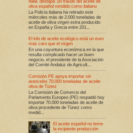
Italia 'destapa' un fraude del aceite de
oliva español vendido como italiano
La Policía italiana ha retirado este
miércoles más de 2.000 toneladas de
aceite de oliva virgen extra producido
en España y Grecia entre 201...
El kilo de aceite ecológico está un euro
más caro que el virgen
En una coyuntura económica en la que
resulta complicado hacer un buen
negocio, el presidente de la Asociación
del Comité Andaluz de Agricult...
Comisión PE apoya importar sin
aranceles 70.000 toneladas de aceite
oliva de Túnez
La Comisión de Comercio del
Parlamento Europeo (PE) respaldó hoy
importar 70.000 toneladas de aceite de
oliva procedente de Túnez como
medid...
El aceite español no teme
la incipiente producción