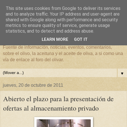
This site uses cookies from Google to deliver its services
and to analyze traffic. Your IP address and user-agent are
shared with Google along with performance and security
metrics to ensure quality of service, generate usage
El mundo del Olivar
statistics, and to detect and address abuse.
LEARN MORE
GOT IT
Fuente de información, noticias, eventos, comentarios,
sobre el olivo, la aceituna y el aceite de oliva, a si como una
vía de enlace al foro del olivar.
▼
jueves, 20 de octubre de 2011
Abierto el plazo para la presentación de
ofertas al almacenamiento privado