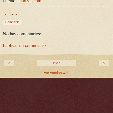
Fuente:
finanzas.com
campero
Compartir
No hay comentarios:
Publicar un comentario
‹
›
Inicio
Ver versión web