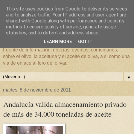
This site uses cookies from Google to deliver its services
and to analyze traffic. Your IP address and user-agent are
shared with Google along with performance and security
metrics to ensure quality of service, generate usage
El mundo del Olivar
statistics, and to detect and address abuse.
LEARN MORE
GOT IT
Fuente de información, noticias, eventos, comentarios,
sobre el olivo, la aceituna y el aceite de oliva, a si como una
vía de enlace al foro del olivar.
▼
martes, 8 de noviembre de 2011
Andalucía valida almacenamiento privado
de más de 34.000 toneladas de aceite