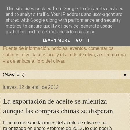
This site uses cookies from Google to deliver its services
and to analyze traffic. Your IP address and user-agent are
shared with Google along with performance and security
metrics to ensure quality of service, generate usage
El mundo del Olivar
statistics, and to detect and address abuse.
LEARN MORE
GOT IT
Fuente de información, noticias, eventos, comentarios,
sobre el olivo, la aceituna y el aceite de oliva, a si como una
vía de enlace al foro del olivar.
▼
jueves, 12 de abril de 2012
La exportación de aceite se ralentiza
aunque las compras chinas se disparan
El ritmo de exportaciones del aceite de oliva se ha
ralentizado en enero y febrero de 2012, lo que podría