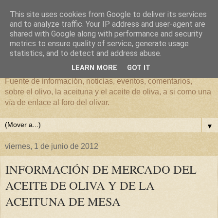
This site uses cookies from Google to deliver its services
and to analyze traffic. Your IP address and user-agent are
shared with Google along with performance and security
metrics to ensure quality of service, generate usage
El mundo del Olivar
statistics, and to detect and address abuse.
LEARN MORE
GOT IT
Fuente de información, noticias, eventos, comentarios,
sobre el olivo, la aceituna y el aceite de oliva, a si como una
vía de enlace al foro del olivar.
▼
viernes, 1 de junio de 2012
INFORMACIÓN DE MERCADO DEL
ACEITE DE OLIVA Y DE LA
ACEITUNA DE MESA