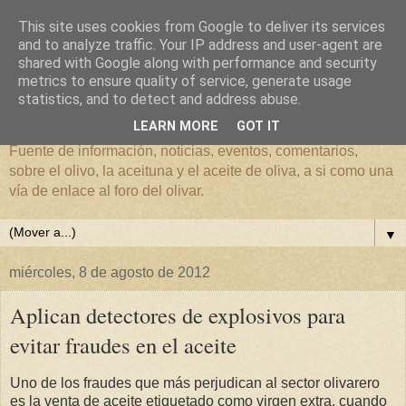
This site uses cookies from Google to deliver its services
and to analyze traffic. Your IP address and user-agent are
shared with Google along with performance and security
metrics to ensure quality of service, generate usage
El mundo del Olivar
statistics, and to detect and address abuse.
LEARN MORE
GOT IT
Fuente de información, noticias, eventos, comentarios,
sobre el olivo, la aceituna y el aceite de oliva, a si como una
vía de enlace al foro del olivar.
▼
miércoles, 8 de agosto de 2012
Aplican detectores de explosivos para
evitar fraudes en el aceite
Uno de los fraudes que más perjudican al sector olivarero
es la venta de aceite etiquetado como virgen extra, cuando