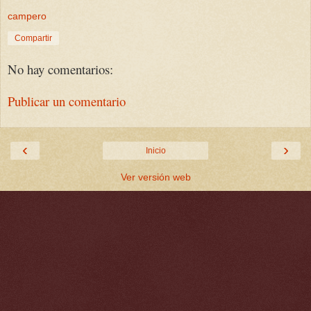
campero
Compartir
No hay comentarios:
Publicar un comentario
‹
›
Inicio
Ver versión web