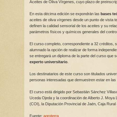
Aceites de Oliva Vírgenes, cuyo plazo de preinscrip
En esta décima edición se expondrán las
bases te
aceites de oliva vírgenes desde un punto de vista te
definen la calidad sensorial de los aceites y su rel
parámetros físicos y químicos generales del control
El curso completo, correspondiente a 32 créditos, 
alumnado la opción de realizar de forma independi
se entregará un diploma de la parte del curso que 
experto universitario
.
Los destinatarios de este curso son titulados univers
personas interesadas que demuestren estar en las c
El curso está dirigido por Sebastián Sánchez Villas
Uceda Ojeda y la coordinación de Alberto J. Moya L
(COI), la Diputación Provincial de Jaén, Caja Rura
Fuente:
agroterra