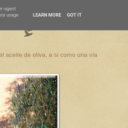
er-agent
rate usage
LEARN MORE
GOT IT
el aceite de oliva, a si como una vía