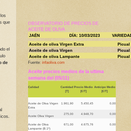
 los
os que
OBSERVATORIO DE PRECIOS DE
ACEITE DE OLIVA
JAÉN
DÍA: 10/03/2023
VARIEDA
Aceite de oliva Virgen Extra
Picual
do el
Aceite de oliva Virgen
Picual
ulo
Aceite de oliva Lampante
Picual
o de
Fuente:
infaoliva.com
Aceite precios medios de la ultima
semana del (05/11)
Calidad
Cantidad
Precio Medio
Anticipo Medio
[T]
[€/T]
[€/T]
Aceite de Oliva Virgen
1.961,90
5.450,45
0,00
Extra
al
275,00
4.948,70
0,00
icos.
Aceite Oliva Virgen
Aceite de Oliva
671,00
4.675,76
0,00
Lampante (B.1º)