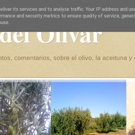
liver its services and to analyze traffic. Your IP address and us
rmance and security metrics to ensure quality of service, gene
del Olivar
buse.
tos, comentarios, sobre el olivo, la aceituna y 