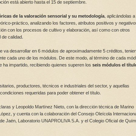
ción está abierto hasta el 15 de septiembre.
óricas de la valoración sensorial y su metodología
, aplicándolas a
órico-práctico, analizando los factores, atributos positivos y negativ
ación con los procesos de cultivo y elaboración, así como con otros
 de calidad.
se va desarrollar en 6 módulos de aproximadamente 5 créditos, tenien
ente cada uno de los módulos. De este modo, al término de cada mód
se ha impartido, recibiendo quienes superen los
seis módulos el títul
itarios, productores, técnicos e industriales del sector, y aquellas
ondiciones requeridas para poder obtener el título.
claras y Leopoldo Martínez Nieto, con la dirección técnica de Marino
ópez, y cuenta con la colaboración del Consejo Oleícola Internacion
l de Jaén, Laboratorio UNAPROLIVA S.A. y el Colegio Oficial de Quím