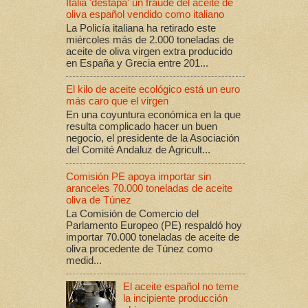
Italia 'destapa' un fraude del aceite de
oliva español vendido como italiano
La Policía italiana ha retirado este
miércoles más de 2.000 toneladas de
aceite de oliva virgen extra producido
en España y Grecia entre 201...
El kilo de aceite ecológico está un euro
más caro que el virgen
En una coyuntura económica en la que
resulta complicado hacer un buen
negocio, el presidente de la Asociación
del Comité Andaluz de Agricult...
Comisión PE apoya importar sin
aranceles 70.000 toneladas de aceite
oliva de Túnez
La Comisión de Comercio del
Parlamento Europeo (PE) respaldó hoy
importar 70.000 toneladas de aceite de
oliva procedente de Túnez como
medid...
El aceite español no teme
la incipiente producción