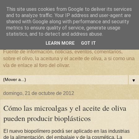
This site uses cookies from Google to deliver its services
and to analyze traffic. Your IP address and user-agent are
shared with Google along with performance and security
metrics to ensure quality of service, generate usage
El mundo del Olivar
statistics, and to detect and address abuse.
LEARN MORE
GOT IT
Fuente de información, noticias, eventos, comentarios,
sobre el olivo, la aceituna y el aceite de oliva, a si como una
vía de enlace al foro del olivar.
▼
domingo, 21 de octubre de 2012
Cómo las microalgas y el aceite de oliva
pueden producir bioplásticos
El nuevo biopolímero podrá ser aplicado en las industrias
de la alimentación, del embalaje y de la cosmética. La