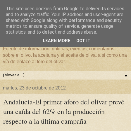
This site uses cookies from Google to deliver its services
and to analyze traffic. Your IP address and user-agent are
shared with Google along with performance and security
metrics to ensure quality of service, generate usage
El mundo del Olivar
statistics, and to detect and address abuse.
LEARN MORE
GOT IT
Fuente de información, noticias, eventos, comentarios,
sobre el olivo, la aceituna y el aceite de oliva, a si como una
vía de enlace al foro del olivar.
▼
martes, 23 de octubre de 2012
Andalucía-El primer aforo del olivar prevé
una caída del 62% en la producción
respecto a la última campaña