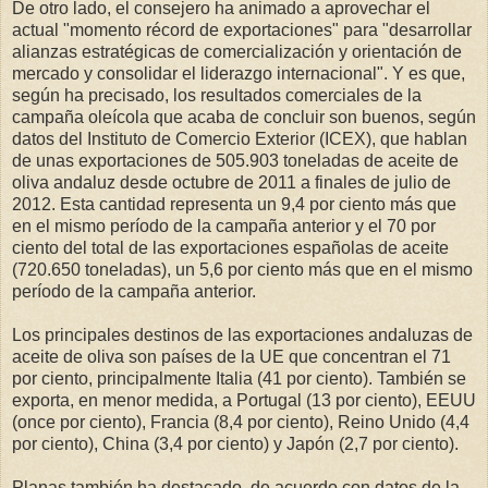
De otro lado, el consejero ha animado a aprovechar el
actual "momento récord de exportaciones" para "desarrollar
alianzas estratégicas de comercialización y orientación de
mercado y consolidar el liderazgo internacional". Y es que,
según ha precisado, los resultados comerciales de la
campaña oleícola que acaba de concluir son buenos, según
datos del Instituto de Comercio Exterior (ICEX), que hablan
de unas exportaciones de 505.903 toneladas de aceite de
oliva andaluz desde octubre de 2011 a finales de julio de
2012. Esta cantidad representa un 9,4 por ciento más que
en el mismo período de la campaña anterior y el 70 por
ciento del total de las exportaciones españolas de aceite
(720.650 toneladas), un 5,6 por ciento más que en el mismo
período de la campaña anterior.
Los principales destinos de las exportaciones andaluzas de
aceite de oliva son países de la UE que concentran el 71
por ciento, principalmente Italia (41 por ciento). También se
exporta, en menor medida, a Portugal (13 por ciento), EEUU
(once por ciento), Francia (8,4 por ciento), Reino Unido (4,4
por ciento), China (3,4 por ciento) y Japón (2,7 por ciento).
Planas también ha destacado, de acuerdo con datos de la