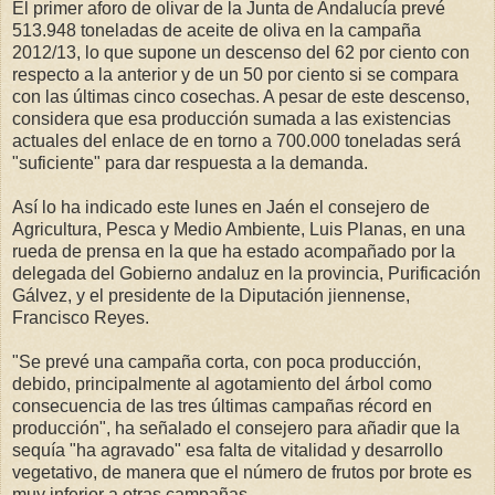
El primer aforo de olivar de la Junta de Andalucía prevé
513.948 toneladas de aceite de oliva en la campaña
2012/13, lo que supone un descenso del 62 por ciento con
respecto a la anterior y de un 50 por ciento si se compara
con las últimas cinco cosechas. A pesar de este descenso,
considera que esa producción sumada a las existencias
actuales del enlace de en torno a 700.000 toneladas será
"suficiente" para dar respuesta a la demanda.
Así lo ha indicado este lunes en Jaén el consejero de
Agricultura, Pesca y Medio Ambiente, Luis Planas, en una
rueda de prensa en la que ha estado acompañado por la
delegada del Gobierno andaluz en la provincia, Purificación
Gálvez, y el presidente de la Diputación jiennense,
Francisco Reyes.
"Se prevé una campaña corta, con poca producción,
debido, principalmente al agotamiento del árbol como
consecuencia de las tres últimas campañas récord en
producción", ha señalado el consejero para añadir que la
sequía "ha agravado" esa falta de vitalidad y desarrollo
vegetativo, de manera que el número de frutos por brote es
muy inferior a otras campañas.