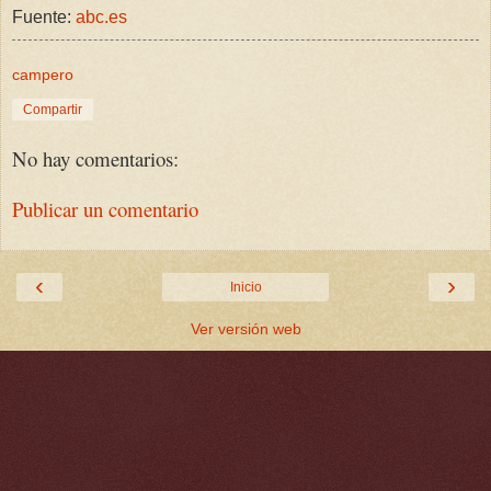
Fuente:
abc.es
campero
Compartir
No hay comentarios:
Publicar un comentario
‹
›
Inicio
Ver versión web