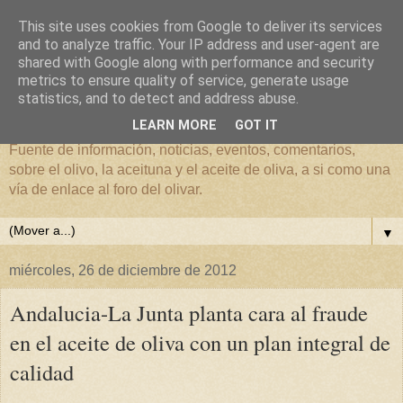
This site uses cookies from Google to deliver its services
and to analyze traffic. Your IP address and user-agent are
shared with Google along with performance and security
metrics to ensure quality of service, generate usage
El mundo del Olivar
statistics, and to detect and address abuse.
LEARN MORE
GOT IT
Fuente de información, noticias, eventos, comentarios,
sobre el olivo, la aceituna y el aceite de oliva, a si como una
vía de enlace al foro del olivar.
▼
miércoles, 26 de diciembre de 2012
Andalucia-La Junta planta cara al fraude
en el aceite de oliva con un plan integral de
calidad