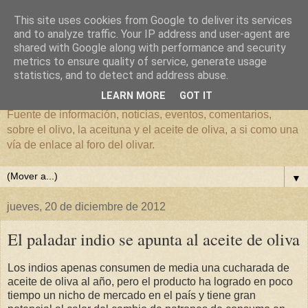
This site uses cookies from Google to deliver its services
and to analyze traffic. Your IP address and user-agent are
shared with Google along with performance and security
metrics to ensure quality of service, generate usage
El mundo del Olivar
statistics, and to detect and address abuse.
LEARN MORE
GOT IT
Fuente de información, noticias, eventos, comentarios,
sobre el olivo, la aceituna y el aceite de oliva, a si como una
vía de enlace al foro del olivar.
▼
jueves, 20 de diciembre de 2012
El paladar indio se apunta al aceite de oliva
Los indios apenas consumen de media una cucharada de
aceite de oliva al año, pero el producto ha logrado en poco
tiempo un nicho de mercado en el país y tiene gran