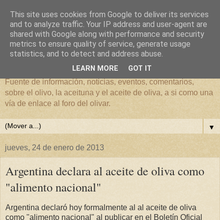
This site uses cookies from Google to deliver its services
and to analyze traffic. Your IP address and user-agent are
shared with Google along with performance and security
metrics to ensure quality of service, generate usage
El mundo del Olivar
statistics, and to detect and address abuse.
LEARN MORE
GOT IT
Fuente de información, noticias, eventos, comentarios,
sobre el olivo, la aceituna y el aceite de oliva, a si como una
vía de enlace al foro del olivar.
▼
jueves, 24 de enero de 2013
Argentina declara al aceite de oliva como
"alimento nacional"
Argentina declaró hoy formalmente al al aceite de oliva
como "alimento nacional" al publicar en el Boletín Oficial