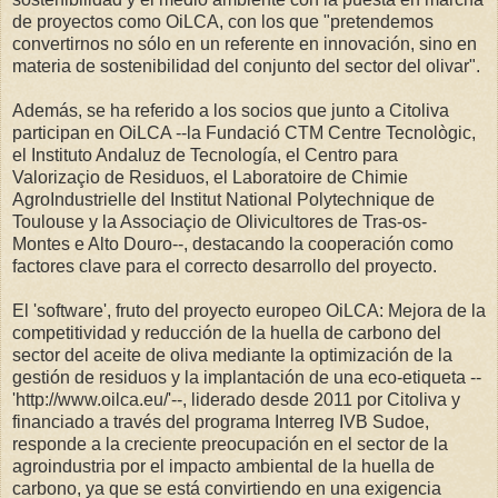
de proyectos como OiLCA, con los que "pretendemos
convertirnos no sólo en un referente en innovación, sino en
materia de sostenibilidad del conjunto del sector del olivar".
Además, se ha referido a los socios que junto a Citoliva
participan en OiLCA --la Fundació CTM Centre Tecnològic,
el Instituto Andaluz de Tecnología, el Centro para
Valorizaçio de Residuos, el Laboratoire de Chimie
AgroIndustrielle del Institut National Polytechnique de
Toulouse y la Associaçio de Olivicultores de Tras-os-
Montes e Alto Douro--, destacando la cooperación como
factores clave para el correcto desarrollo del proyecto.
El 'software', fruto del proyecto europeo OiLCA: Mejora de la
competitividad y reducción de la huella de carbono del
sector del aceite de oliva mediante la optimización de la
gestión de residuos y la implantación de una eco-etiqueta --
'http://www.oilca.eu/'--, liderado desde 2011 por Citoliva y
financiado a través del programa Interreg IVB Sudoe,
responde a la creciente preocupación en el sector de la
agroindustria por el impacto ambiental de la huella de
carbono, ya que se está convirtiendo en una exigencia