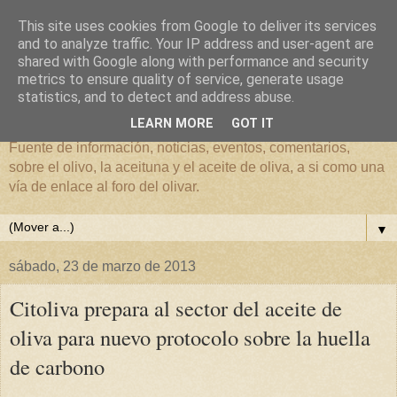
This site uses cookies from Google to deliver its services
and to analyze traffic. Your IP address and user-agent are
shared with Google along with performance and security
metrics to ensure quality of service, generate usage
El mundo del Olivar
statistics, and to detect and address abuse.
LEARN MORE
GOT IT
Fuente de información, noticias, eventos, comentarios,
sobre el olivo, la aceituna y el aceite de oliva, a si como una
vía de enlace al foro del olivar.
▼
sábado, 23 de marzo de 2013
Citoliva prepara al sector del aceite de
oliva para nuevo protocolo sobre la huella
de carbono