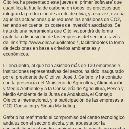
Citoliva ha presentado este jueves el primer 'software' que
cuantifica la huella de carbono en todos los procesos que
integran la producción de aceite de oliva, y a su vez, evalúa
aquellas actuaciones que reducen las emisiones de CO2,
teniendo en cuenta los costes de inversión asociados. Se
trata de una herramienta que Citoliva pondrá de forma
gratuita a disposición de las empresas del sector a través
del link 'http://www.oilca.eu/oilcatool/', facilitándoles la toma
de decisiones en base a criterios ambientales y
económicos.
El encuentro, al que han asistido más de 130 empresas e
instituciones representativas del sector, ha sido inaugurado
por el presidente de Citoliva, José J. Gaforio, y ha contado
con la presencia del Ministerio de Agricultura, Alimentación
y Medio Ambiente y a la Consejería de Agricultura, Pesca y
Medio Ambiente de la Junta de Andalucía, el Consejo
Oleícola Internacional, y la participación de las empresas a
CO2 Consulting y Sinaia Marketing.
Gaforio ha reafirmado el compromiso del centro tecnológico
andaluz con el sector oleícola, y su apuesta por la
sostenibilidad y el medio ambiente con la puesta en marcha