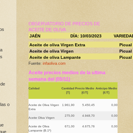
OBSERVATORIO DE PRECIOS DE
los
ACEITE DE OLIVA
JAÉN
DÍA: 10/03/2023
VARIEDA
Aceite de oliva Virgen Extra
Picual
la
Aceite de oliva Virgen
Picual
os
Aceite de oliva Lampante
Picual
Fuente:
infaoliva.com
Aceite precios medios de la ultima
semana del (05/11)
 de
Calidad
Cantidad
Precio Medio
Anticipo Medio
[T]
[€/T]
[€/T]
las o
Aceite de Oliva Virgen
1.961,90
5.450,45
0,00
Extra
275,00
4.948,70
0,00
Aceite Oliva Virgen
ue
Aceite de Oliva
671,00
4.675,76
0,00
Lampante (B.1º)
 que