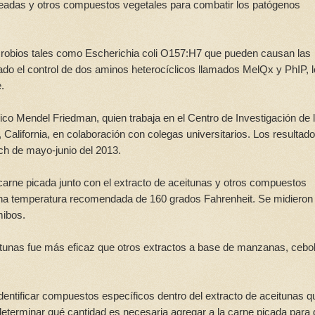
eseadas y otros compuestos vegetales para combatir los patógenos
microbios tales como Escherichia coli O157:H7 que pueden causan las
do el control de dos aminos heterocíclicos llamados MelQx y PhIP, 
.
ico Mendel Friedman, quien trabaja en el Centro de Investigación de 
California, en colaboración con colegas universitarios. Los resultad
rch de mayo-junio del 2013.
 carne picada junto con el extracto de aceitunas y otros compuestos
na temperatura recomendada de 160 grados Fahrenheit. Se midieron
mibos.
itunas fue más eficaz que otros extractos a base de manzanas, cebol
identificar compuestos específicos dentro del extracto de aceitunas q
determinar qué cantidad es necesaria agregar a la carne picada para