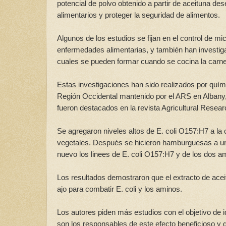
potencial de polvo obtenido a partir de aceituna d
alimentarios y proteger la seguridad de alimentos.
Algunos de los estudios se fijan en el control de 
enfermedades alimentarias, y también han investiga
cuales se pueden formar cuando se cocina la carne
Estas investigaciones han sido realizados por quím
Región Occidental mantenido por el ARS en Albany, 
fueron destacados en la revista Agricultural Resea
Se agregaron niveles altos de E. coli O157:H7 a la
vegetales. Después se hicieron hamburguesas a u
nuevo los linees de E. coli O157:H7 y de los dos a
Los resultados demostraron que el extracto de ace
ajo para combatir E. coli y los aminos.
Los autores piden más estudios con el objetivo de 
son los responsables de este efecto beneficioso y 