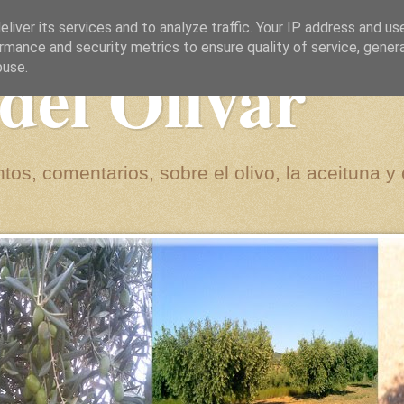
liver its services and to analyze traffic. Your IP address and us
rmance and security metrics to ensure quality of service, gene
del Olivar
buse.
tos, comentarios, sobre el olivo, la aceituna y 