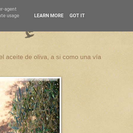
er-agent
rate usage
LEARN MORE
GOT IT
el aceite de oliva, a si como una vía