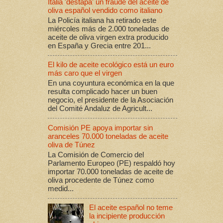
Italia 'destapa' un fraude del aceite de
oliva español vendido como italiano
La Policía italiana ha retirado este
miércoles más de 2.000 toneladas de
aceite de oliva virgen extra producido
en España y Grecia entre 201...
El kilo de aceite ecológico está un euro
más caro que el virgen
En una coyuntura económica en la que
resulta complicado hacer un buen
negocio, el presidente de la Asociación
del Comité Andaluz de Agricult...
Comisión PE apoya importar sin
aranceles 70.000 toneladas de aceite
oliva de Túnez
La Comisión de Comercio del
Parlamento Europeo (PE) respaldó hoy
importar 70.000 toneladas de aceite de
oliva procedente de Túnez como
medid...
El aceite español no teme
la incipiente producción