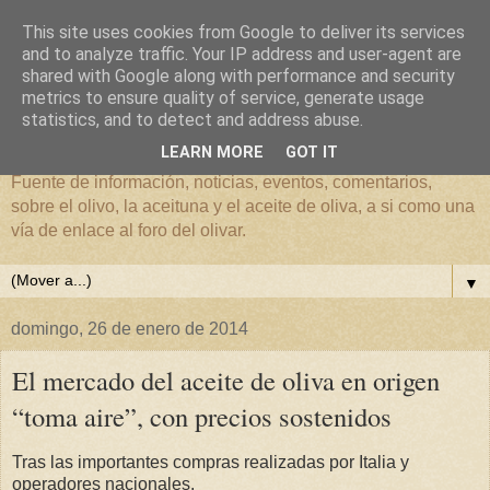
This site uses cookies from Google to deliver its services
and to analyze traffic. Your IP address and user-agent are
shared with Google along with performance and security
metrics to ensure quality of service, generate usage
El mundo del Olivar
statistics, and to detect and address abuse.
LEARN MORE
GOT IT
Fuente de información, noticias, eventos, comentarios,
sobre el olivo, la aceituna y el aceite de oliva, a si como una
vía de enlace al foro del olivar.
▼
domingo, 26 de enero de 2014
El mercado del aceite de oliva en origen
“toma aire”, con precios sostenidos
Tras las importantes compras realizadas por Italia y
operadores nacionales.