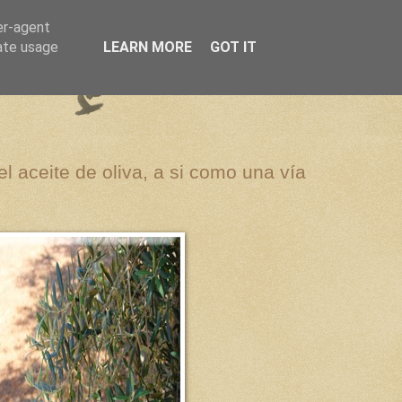
er-agent
rate usage
LEARN MORE
GOT IT
el aceite de oliva, a si como una vía