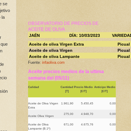
e se
jetivo
 la
OBSERVATORIO DE PRECIOS DE
ACEITE DE OLIVA
JAÉN
DÍA: 10/03/2023
VARIEDA
r
a que
Aceite de oliva Virgen Extra
Picual
Aceite de oliva Virgen
Picual
en
Aceite de oliva Lampante
Picual
Fuente:
infaoliva.com
 de
n
Aceite precios medios de la ultima
ecio
semana del (05/11)
Calidad
Cantidad
Precio Medio
Anticipo Medio
sión
[T]
[€/T]
[€/T]
Aceite de Oliva Virgen
1.961,90
5.450,45
0,00
Extra
275,00
4.948,70
0,00
Aceite Oliva Virgen
Aceite de Oliva
671,00
4.675,76
0,00
Lampante (B.1º)