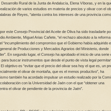
y Desarrollo Rural de la Junta de Andalucía, Elena Víboras, y en la qu
alización de varios estudios en materia de precios y olivar con el ob
alabras de Reyes, “atenta contra los intereses de una provincia como
or este Consejo Provincial del Aceite de Oliva ha sido trasladarle po
Medio Ambiente, Miguel Arias Cañete, “el rechazo absoluto a la reform
el “incumplimiento del compromiso que el Gobierno había adquirido 
 general de Producciones y Mercados Agrarios del Ministerio, donde
der”. En segundo lugar, el Consejo ha aprobado el inicio de una serie
para buscar instrumentos que desde el punto de vista legal permita
objetivo es “evitar que el precio del olivar sea hoy el que es, un pr
ecialmente el olivar de montaña, que es el menos productivo”, ha
anismo también ha acordado impulsar un estudio realizado por la Comi
 colaboración con la Universidad de Jaén con el que “obtener una
ntra el olivar de pendiente de la provincia de Jaén”.