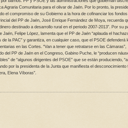
n por barrios. PP y PSOE y las administraciones que gobiernan discr
 Agraria Comunitaria para el olivar de Jaén. Por lo pronto, la presid
do el compromiso de su Gobierno a la hora de cofinanciar los fondos
provincial del PP de Jaén, José Enrique Fernández de Moya, recuerda q
inero destinado a desarrollo rural en el periodo 2007-2013”. Por su p
de Jaén, Felipe López, lamenta que el PP de Jaén “aplauda el hachaz
as de la PAC” y garantiza, en cualquier caso, que el PSOE defenderá 
amentarias en las Cortes. “Van a tener que retratarse en las Cámaras”,
tado del PP de Jaén en el Congreso, Gabino Puche, le “producen náus
bles” de “algunos dirigentes del PSOE” que se están produciendo, “a
do por la presidenta de la Junta que manifiesta el desconocimiento t
era, Elena Víboras”.