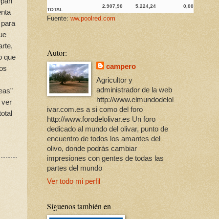
epan
2.907,90
5.224,24
0,00
TOTAL
enta
Fuente:
ww.poolred.com
 para
ue
arte,
Autor:
o que
campero
los
Agricultor y
administrador de la web
eas”
http://www.elmundodelol
 ver
ivar.com.es a si como del foro
otal
http://www.forodelolivar.es Un foro
dedicado al mundo del olivar, punto de
encuentro de todos los amantes del
olivo, donde podrás cambiar
impresiones con gentes de todas las
partes del mundo
Ver todo mi perfil
Síguenos también en