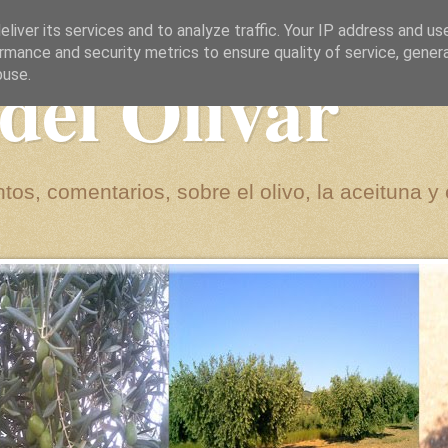
liver its services and to analyze traffic. Your IP address and us
rmance and security metrics to ensure quality of service, gene
del Olivar
buse.
tos, comentarios, sobre el olivo, la aceituna y 