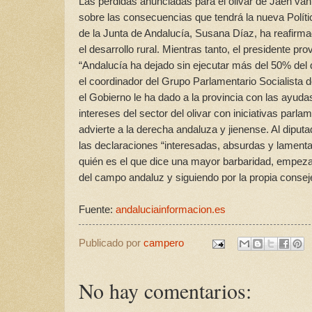
Las pérdidas anunciadas para el olivar de Jaén va
sobre las consecuencias que tendrá la nueva Política
de la Junta de Andalucía, Susana Díaz, ha reafirma
el desarrollo rural. Mientras tanto, el presidente 
“Andalucía ha dejado sin ejecutar más del 50% del d
el coordinador del Grupo Parlamentario Socialista 
el Gobierno le ha dado a la provincia con las ayud
intereses del sector del olivar con iniciativas parl
advierte a la derecha andaluza y jienense. Al dipu
las declaraciones “interesadas, absurdas y lamenta
quién es el que dice una mayor barbaridad, empezan
del campo andaluz y siguiendo por la propia consej
Fuente:
andaluciainformacion.es
Publicado por
campero
No hay comentarios: