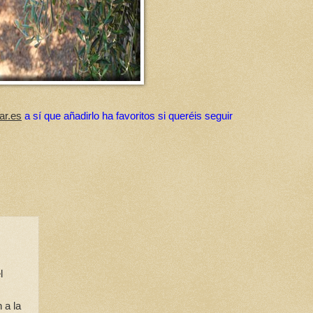
ar.es
a sí que añadirlo ha favoritos si queréis seguir
l
 a la