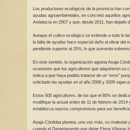
Los productores ecológicos de la provincia han c
ayudas agroambientales, en concreto aquellos agri
Andalucía en 2007 y que, desde 2011, han dejado d
Aunque el cultivo ecológico se extiende a todo lo l
la falta de ayudas hace especial daño al olivar del 
pendiente superior al 25%, lo que aumenta sobrema
En este sentido, la organización agraria Asaja Có
ocasiones que los agricultores que adquirieron su 
indica a que haya podido tratarse de un "error" po
solicitado las ayudas en el año 2008 y 2009 sigan p
Estos 600 agricultores, de los que el 80% se dedica 
modifique la actual orden de 11 de febrero de 201
establezca nuevos compromisos para ser beneficia
Asaja Córdoba plantea, una vez más, su malestar 
cuando el Departamento que dirige Elena Víboras ha