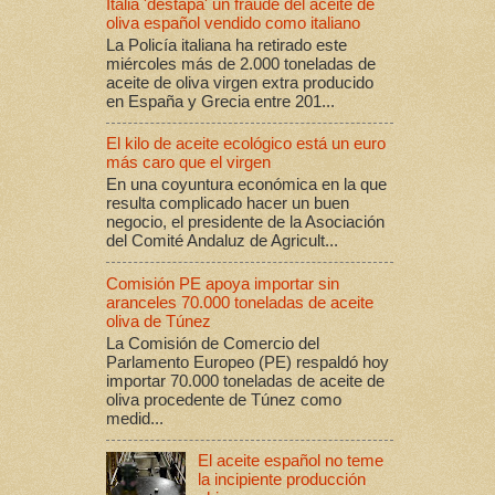
Italia 'destapa' un fraude del aceite de
oliva español vendido como italiano
La Policía italiana ha retirado este
miércoles más de 2.000 toneladas de
aceite de oliva virgen extra producido
en España y Grecia entre 201...
El kilo de aceite ecológico está un euro
más caro que el virgen
En una coyuntura económica en la que
resulta complicado hacer un buen
negocio, el presidente de la Asociación
del Comité Andaluz de Agricult...
Comisión PE apoya importar sin
aranceles 70.000 toneladas de aceite
oliva de Túnez
La Comisión de Comercio del
Parlamento Europeo (PE) respaldó hoy
importar 70.000 toneladas de aceite de
oliva procedente de Túnez como
medid...
El aceite español no teme
la incipiente producción