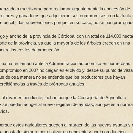
omenzado a movilizarse para reclamar urgentemente la concesión de
cultores y ganaderos que adquirieron sus compromisos con la Junta
e percibir las subvenciones porque, en su caso, no se han prorrogad
argo y ancho de la provincia de Córdoba, con un total de 114.000 hect
norte de la provincia, ya que la mayoría de los árboles crecen en una
nera los costes de producción.
rdoba ha reclamado ante la Administración autonómica en numerosas
compromiso en 2007 no caigan en el olvido y, desde su punto de vista
rque de otra manera no se entiende que los productores que hayan
ercibiéndolas a través de prórrogas anuales.
al olivar en pendiente, luchan porque la Consejería de Agricultura
4 y se puedan acoger al nuevo régimen de ayudas, aunque esta norma
rios.
porque estos agricultores queden al margen de las nuevas ayudas y
 apostado siempre por el olivar en pendiente y por la producción