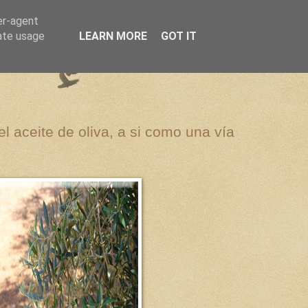
er-agent
rate usage
LEARN MORE
GOT IT
el aceite de oliva, a si como una vía