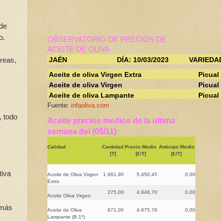
 de
o.
OBSERVATORIO DE PRECIOS DE
ACEITE DE OLIVA
áreas,
JAÉN
DÍA: 10/03/2023
VARIEDA
Aceite de oliva Virgen Extra
Picual
Aceite de oliva Virgen
Picual
Aceite de oliva Lampante
Picual
Fuente:
infaoliva.com
, todo
Aceite precios medios de la ultima
semana del (05/11)
Calidad
Cantidad
Precio Medio
Anticipo Medio
[T]
[€/T]
[€/T]
tiva
Aceite de Oliva Virgen
1.961,90
5.450,45
0,00
Extra
275,00
4.948,70
0,00
Aceite Oliva Virgen
 más
Aceite de Oliva
671,00
4.675,76
0,00
Lampante (B.1º)