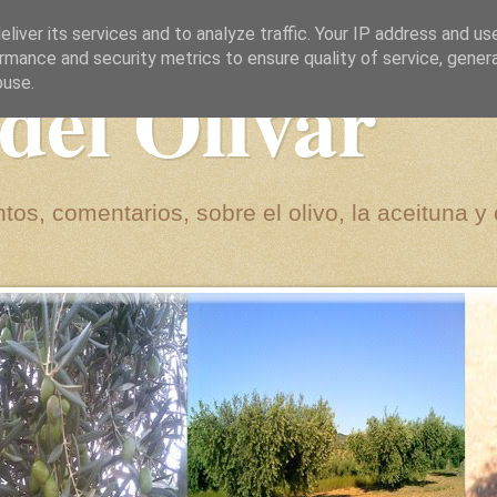
liver its services and to analyze traffic. Your IP address and us
rmance and security metrics to ensure quality of service, gene
del Olivar
buse.
tos, comentarios, sobre el olivo, la aceituna y 