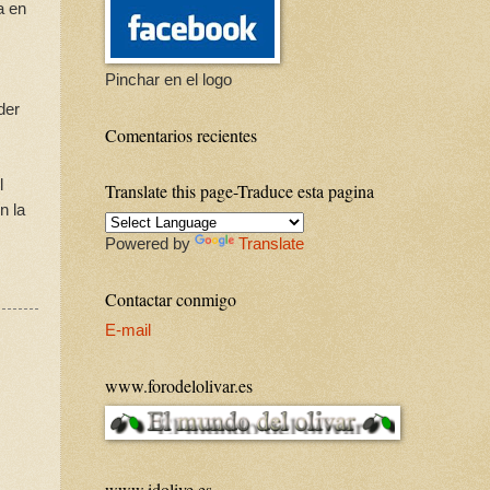
a en
Pinchar en el logo
der
Comentarios recientes
l
Translate this page-Traduce esta pagina
n la
Powered by
Translate
Contactar conmigo
E-mail
www.forodelolivar.es
www.idolive.es