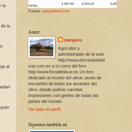
2.907,90
5.224,24
0,00
 la
TOTAL
Fuente:
ww.poolred.com
 de la
Autor:
campero
on
Agricultor y
administrador de la web
http://www.elmundodelol
ivar.com.es a si como del foro
je al
http://www.forodelolivar.es Un foro
dedicado al mundo del olivar, punto de
encuentro de todos los amantes del
puedan
olivo, donde podrás cambiar
impresiones con gentes de todas las
partes del mundo
luyan
Ver todo mi perfil
Síguenos también en