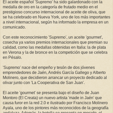
El aceite español 'Supremo' ha sido galardonado con la
medalla de oro en la categoría de frutado medio en el
prestigioso concurso internacional de aceite de oliva, que
se ha celebrado en Nueva York, uno de los más importantes
a nivel internacional, según ha informado la empresa en un
comunicado.
Con este reconocimiento 'Supremo', un aceite 'gourmet',
cosecha ya varios premios internacionales que premian su
calidad, como las medallas obtenidas en Italia: la de plata
en Verona y la de bronce en la competición que se celebra
en Pésalo.
'Supremo' nace del empeño y tesón de dos jóvenes
emprendedores de Jaén, Andrés García Gallego y Alberto
Molinero, que decidieron arrancar un proyecto dedicado al
olivar junto con 'La Cooperativa de San Juan'.
El aceite 'gourmet' se presenta bajo el diseño de Juan
Montoro (El Creata) un nuevo artista 'made in Jaén' que
causa furor en la red 2.0 e ilustrado por Francisco Molinero
Ayala, uno de los pintores más reconocidos de la geografía
andaluza. Además, la botella se presenta en morado, el