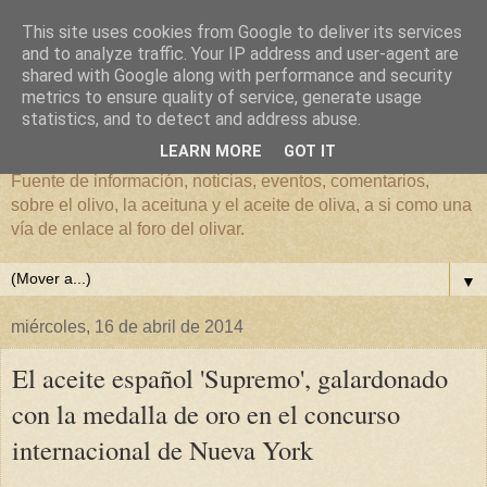
This site uses cookies from Google to deliver its services
and to analyze traffic. Your IP address and user-agent are
shared with Google along with performance and security
metrics to ensure quality of service, generate usage
El mundo del Olivar
statistics, and to detect and address abuse.
LEARN MORE
GOT IT
Fuente de información, noticias, eventos, comentarios,
sobre el olivo, la aceituna y el aceite de oliva, a si como una
vía de enlace al foro del olivar.
▼
miércoles, 16 de abril de 2014
El aceite español 'Supremo', galardonado
con la medalla de oro en el concurso
internacional de Nueva York