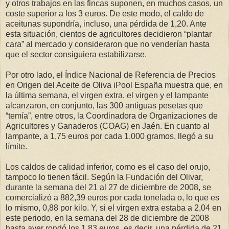
y otros trabajos en las fincas suponen, en muchos casos, un
coste superior a los 3 euros. De este modo, el caldo de
aceitunas supondría, incluso, una pérdida de 1,20. Ante
esta situación, cientos de agricultores decidieron “plantar
cara” al mercado y consideraron que no venderían hasta
que el sector consiguiera estabilizarse.
Por otro lado, el Índice Nacional de Referencia de Precios
en Origen del Aceite de Oliva iPool España muestra que, en
la última semana, el virgen extra, el virgen y el lampante
alcanzaron, en conjunto, las 300 antiguas pesetas que
“temía”, entre otros, la Coordinadora de Organizaciones de
Agricultores y Ganaderos (COAG) en Jaén. En cuanto al
lampante, a 1,75 euros por cada 1.000 gramos, llegó a su
límite.
Los caldos de calidad inferior, como es el caso del orujo,
tampoco lo tienen fácil. Según la Fundación del Olivar,
durante la semana del 21 al 27 de diciembre de 2008, se
comercializó a 882,39 euros por cada tonelada o, lo que es
lo mismo, 0,88 por kilo. Y, si el virgen extra estaba a 2,04 en
este periodo, en la semana del 28 de diciembre de 2008
hasta ayer rondó los 1,83 euros, es decir, una pérdida de 21