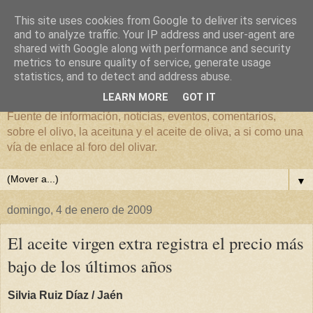
This site uses cookies from Google to deliver its services
and to analyze traffic. Your IP address and user-agent are
shared with Google along with performance and security
metrics to ensure quality of service, generate usage
El mundo del Olivar
statistics, and to detect and address abuse.
LEARN MORE
GOT IT
Fuente de información, noticias, eventos, comentarios,
sobre el olivo, la aceituna y el aceite de oliva, a si como una
vía de enlace al foro del olivar.
▼
domingo, 4 de enero de 2009
El aceite virgen extra registra el precio más
bajo de los últimos años
Silvia Ruiz Díaz / Jaén