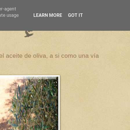
er-agent
rate usage
LEARN MORE
GOT IT
el aceite de oliva, a si como una vía