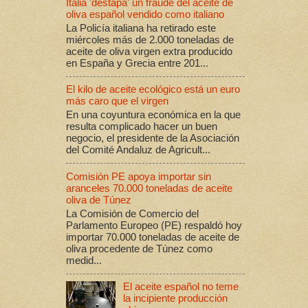
Italia 'destapa' un fraude del aceite de
oliva español vendido como italiano
La Policía italiana ha retirado este
miércoles más de 2.000 toneladas de
aceite de oliva virgen extra producido
en España y Grecia entre 201...
El kilo de aceite ecológico está un euro
más caro que el virgen
En una coyuntura económica en la que
resulta complicado hacer un buen
negocio, el presidente de la Asociación
del Comité Andaluz de Agricult...
Comisión PE apoya importar sin
aranceles 70.000 toneladas de aceite
oliva de Túnez
La Comisión de Comercio del
Parlamento Europeo (PE) respaldó hoy
importar 70.000 toneladas de aceite de
oliva procedente de Túnez como
medid...
El aceite español no teme
la incipiente producción