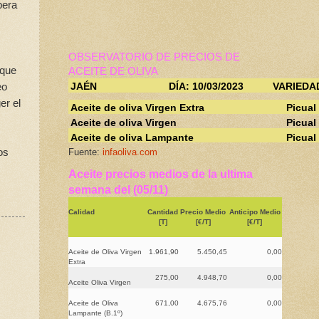
pera
OBSERVATORIO DE PRECIOS DE
 que
ACEITE DE OLIVA
eo
JAÉN
DÍA: 10/03/2023
VARIEDA
er el
Aceite de oliva Virgen Extra
Picual
Aceite de oliva Virgen
Picual
Aceite de oliva Lampante
Picual
os
Fuente:
infaoliva.com
Aceite precios medios de la ultima
semana del (05/11)
Calidad
Cantidad
Precio Medio
Anticipo Medio
[T]
[€/T]
[€/T]
Aceite de Oliva Virgen
1.961,90
5.450,45
0,00
Extra
275,00
4.948,70
0,00
Aceite Oliva Virgen
Aceite de Oliva
671,00
4.675,76
0,00
Lampante (B.1º)