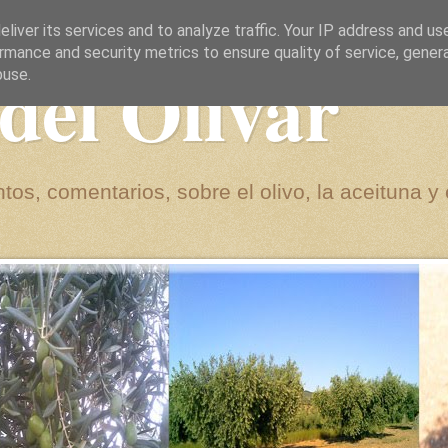
liver its services and to analyze traffic. Your IP address and us
rmance and security metrics to ensure quality of service, gene
del Olivar
buse.
tos, comentarios, sobre el olivo, la aceituna y 