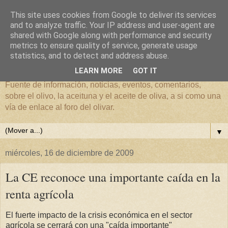
This site uses cookies from Google to deliver its services
and to analyze traffic. Your IP address and user-agent are
shared with Google along with performance and security
metrics to ensure quality of service, generate usage
El mundo del Olivar
statistics, and to detect and address abuse.
LEARN MORE
GOT IT
Fuente de información, noticias, eventos, comentarios,
sobre el olivo, la aceituna y el aceite de oliva, a si como una
vía de enlace al foro del olivar.
▼
miércoles, 16 de diciembre de 2009
La CE reconoce una importante caída en la
renta agrícola
El fuerte impacto de la crisis económica en el sector
agrícola se cerrará con una "caída importante"