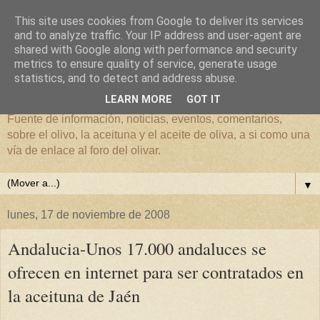
This site uses cookies from Google to deliver its services
and to analyze traffic. Your IP address and user-agent are
shared with Google along with performance and security
metrics to ensure quality of service, generate usage
El mundo del Olivar
statistics, and to detect and address abuse.
LEARN MORE
GOT IT
Fuente de información, noticias, eventos, comentarios,
sobre el olivo, la aceituna y el aceite de oliva, a si como una
vía de enlace al foro del olivar.
▼
lunes, 17 de noviembre de 2008
Andalucia-Unos 17.000 andaluces se
ofrecen en internet para ser contratados en
la aceituna de Jaén