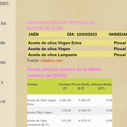
 2007,
OBSERVATORIO DE PRECIOS DE
 los
ACEITE DE OLIVA
JAÉN
DÍA: 10/03/2023
VARIEDA
ite
Aceite de oliva Virgen Extra
Picual
Aceite de oliva Virgen
Picual
Aceite de oliva Lampante
Picual
Fuente:
infaoliva.com
unto
Aceite precios medios de la ultima
semana del (05/11)
 y
Calidad
Cantidad
Precio Medio
Anticipo Medio
[T]
[€/T]
[€/T]
Aceite de Oliva Virgen
1.961,90
5.450,45
0,00
 el
Extra
275,00
4.948,70
0,00
Aceite Oliva Virgen
Aceite de Oliva
671,00
4.675,76
0,00
Lampante (B.1º)