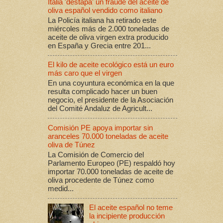
Italia 'destapa' un fraude del aceite de
oliva español vendido como italiano
La Policía italiana ha retirado este
miércoles más de 2.000 toneladas de
aceite de oliva virgen extra producido
en España y Grecia entre 201...
El kilo de aceite ecológico está un euro
más caro que el virgen
En una coyuntura económica en la que
resulta complicado hacer un buen
negocio, el presidente de la Asociación
del Comité Andaluz de Agricult...
Comisión PE apoya importar sin
aranceles 70.000 toneladas de aceite
oliva de Túnez
La Comisión de Comercio del
Parlamento Europeo (PE) respaldó hoy
importar 70.000 toneladas de aceite de
oliva procedente de Túnez como
medid...
El aceite español no teme
la incipiente producción