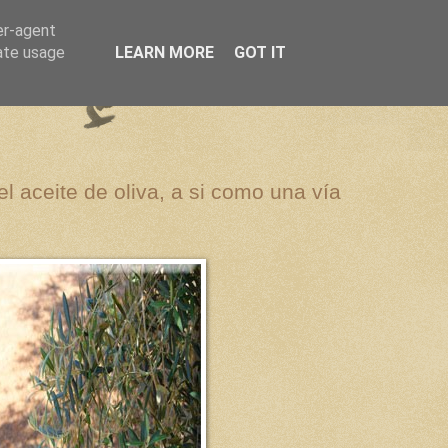
er-agent
rate usage
LEARN MORE
GOT IT
el aceite de oliva, a si como una vía