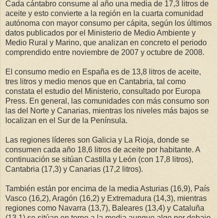
Cada cántabro consume al año una media de 17,3 litros de
aceite y esto convierte a la región en la cuarta comunidad
autónoma con mayor consumo per cápita, según los últimos
datos publicados por el Ministerio de Medio Ambiente y
Medio Rural y Marino, que analizan en concreto el periodo
comprendido entre noviembre de 2007 y octubre de 2008.
El consumo medio en España es de 13,8 litros de aceite,
tres litros y medio menos que en Cantabria, tal como
constata el estudio del Ministerio, consultado por Europa
Press. En general, las comunidades con más consumo son
las del Norte y Canarias, mientras los niveles más bajos se
localizan en el Sur de la Península.
Las regiones líderes son Galicia y La Rioja, donde se
consumen cada año 18,6 litros de aceite por habitante. A
continuación se sitúan Castilla y León (con 17,8 litros),
Cantabria (17,3) y Canarias (17,2 litros).
También están por encima de la media Asturias (16,9), País
Vasco (16,2), Aragón (16,2) y Extremadura (14,3), mientras
regiones como Navarra (13,7), Baleares (13,4) y Cataluña
(13,1) se sitúan en torno a la media aunque algo por debajo.