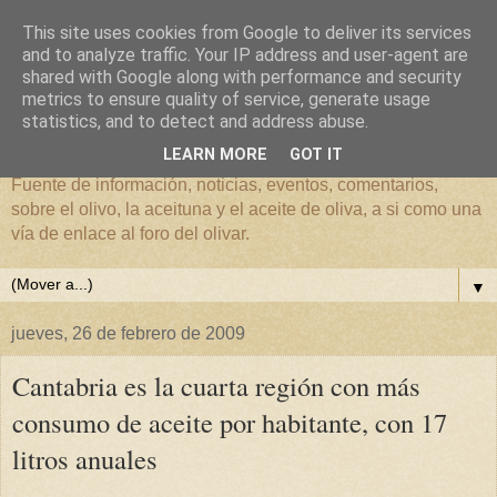
This site uses cookies from Google to deliver its services
and to analyze traffic. Your IP address and user-agent are
shared with Google along with performance and security
metrics to ensure quality of service, generate usage
El mundo del Olivar
statistics, and to detect and address abuse.
LEARN MORE
GOT IT
Fuente de información, noticias, eventos, comentarios,
sobre el olivo, la aceituna y el aceite de oliva, a si como una
vía de enlace al foro del olivar.
▼
jueves, 26 de febrero de 2009
Cantabria es la cuarta región con más
consumo de aceite por habitante, con 17
litros anuales