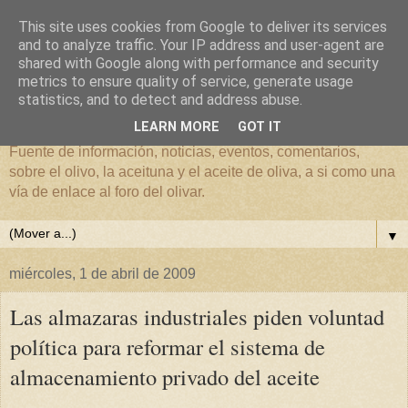
This site uses cookies from Google to deliver its services
and to analyze traffic. Your IP address and user-agent are
shared with Google along with performance and security
metrics to ensure quality of service, generate usage
El mundo del Olivar
statistics, and to detect and address abuse.
LEARN MORE
GOT IT
Fuente de información, noticias, eventos, comentarios,
sobre el olivo, la aceituna y el aceite de oliva, a si como una
vía de enlace al foro del olivar.
▼
miércoles, 1 de abril de 2009
Las almazaras industriales piden voluntad
política para reformar el sistema de
almacenamiento privado del aceite